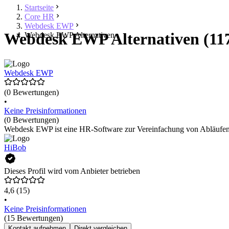
Startseite
Core HR
Webdesk EWP
Webdesk EWP Alternativen (11
Webdesk EWP Alternativen
Webdesk EWP
(0 Bewertungen)
•
Keine Preisinformationen
(0 Bewertungen)
Webdesk EWP ist eine HR-Software zur Vereinfachung von Abläufen. Er
HiBob
Dieses Profil wird vom Anbieter betrieben
4,6
(15)
•
Keine Preisinformationen
(15 Bewertungen)
Kontakt aufnehmen
Direkt vergleichen