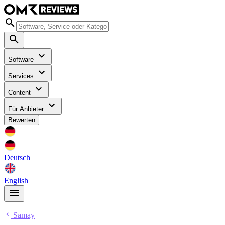
Software
Services
Content
Für Anbieter
Bewerten
Deutsch
English
Samay