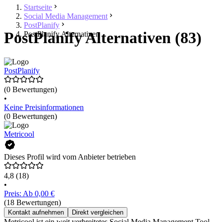
Startseite
Social Media Management
PostPlanify
PostPlanify Alternativen (83)
PostPlanify Alternativen
PostPlanify
(0 Bewertungen)
•
Keine Preisinformationen
(0 Bewertungen)
Metricool
Dieses Profil wird vom Anbieter betrieben
4,8
(18)
•
Preis: Ab 0,00 €
(18 Bewertungen)
Kontakt aufnehmen
Direkt vergleichen
Metricool ist ein weit verbreitetes Social Media Management Tool