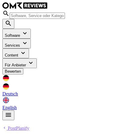
Software
Services
Content
Für Anbieter
Bewerten
Deutsch
English
PostPlanify