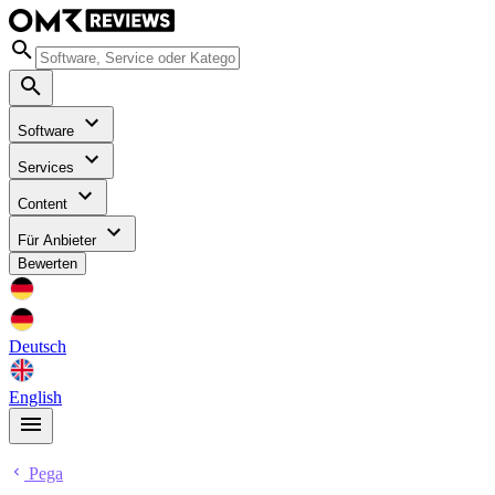
Software
Services
Content
Für Anbieter
Bewerten
Deutsch
English
Pega