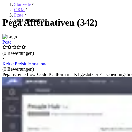
Startseite
CRM
Pega
Pega Alternativen (342)
Pega Alternativen
Pega
(0 Bewertungen)
•
Keine Preisinformationen
(0 Bewertungen)
Pega ist eine Low-Code-Plattform mit KI-gestützter Entscheidungsf