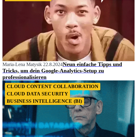
Neun einfache Tipps und
Maria-Lena Matysik
22.8.2024
Tricks, um dein Google-Analytics-Setup zu
professionalisieren
CLOUD CONTENT COLLABORATION
CLOUD DATA SECURITY
BUSINESS INTELLIGENCE (BI)