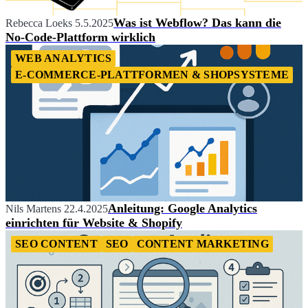
Was ist Webflow? Das kann die
Rebecca Loeks
5.5.2025
No-Code-Plattform wirklich
WEB ANALYTICS
E-COMMERCE-PLATTFORMEN & SHOPSYSTEME
Anleitung: Google Analytics
Nils Martens
22.4.2025
einrichten für Website & Shopify
SEO CONTENT
SEO
CONTENT MARKETING