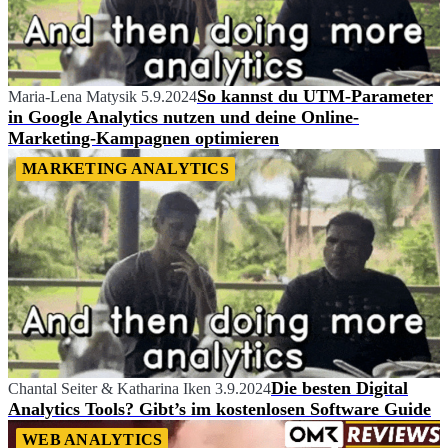
So kannst du UTM-Parameter
Maria-Lena Matysik
5.9.2024
in Google Analytics nutzen und deine Online-
Marketing-Kampagnen optimieren
MARKETING ANALYTICS
Die besten Digital
Chantal Seiter
&
Katharina Iken
3.9.2024
Analytics Tools? Gibt’s im kostenlosen Software Guide
WEB ANALYTICS