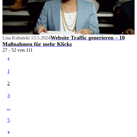
Website Traffic generieren – 10
Lisa Kubatzki
13.5.2024
Maßnahmen für mehr Klicks
27 - 52 von 111
1
2
3
...
5