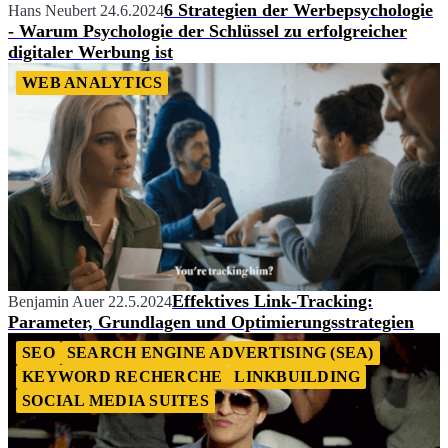
6 Strategien der Werbepsychologie
Hans Neubert
24.6.2024
- Warum Psychologie der Schlüssel zu erfolgreicher
digitaler Werbung ist
WEB ANALYTICS
Effektives Link-Tracking:
Benjamin Auer
22.5.2024
Parameter, Grundlagen und Optimierungsstrategien
SEO
SEARCH ENGINE ADVERTISING (SEA)
KEYWORD RECHERCHE
LINKBUILDING
SOCIAL MEDIA SUITES