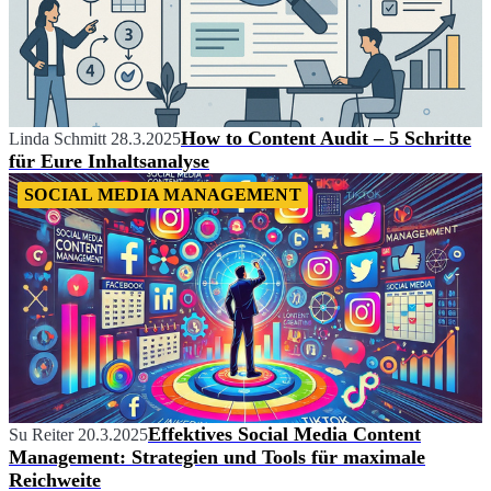
How to Content Audit – 5 Schritte
Linda Schmitt
28.3.2025
für Eure Inhaltsanalyse
SOCIAL MEDIA MANAGEMENT
Effektives Social Media Content
Su Reiter
20.3.2025
Management: Strategien und Tools für maximale
Reichweite