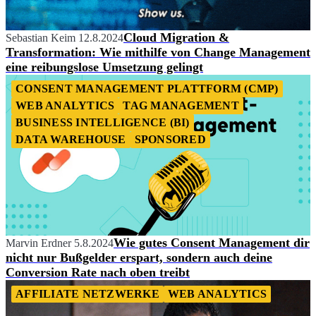
Cloud Migration &
Sebastian Keim
12.8.2024
Transformation: Wie mithilfe von Change Management
eine reibungslose Umsetzung gelingt
CONSENT MANAGEMENT PLATTFORM (CMP)
WEB ANALYTICS
TAG MANAGEMENT
BUSINESS INTELLIGENCE (BI)
DATA WAREHOUSE
SPONSORED
Wie gutes Consent Management dir
Marvin Erdner
5.8.2024
nicht nur Bußgelder erspart, sondern auch deine
Conversion Rate nach oben treibt
AFFILIATE NETZWERKE
WEB ANALYTICS