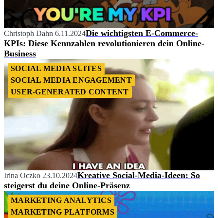
Die wichtigsten E-Commerce-
Christoph Dahn
6.11.2024
KPIs: Diese Kennzahlen revolutionieren dein Online-
Business
SOCIAL MEDIA SUITES
SOCIAL MEDIA ENGAGEMENT
USER-GENERATED CONTENT
Kreative Social-Media-Ideen: So
Irina Oczko
23.10.2024
steigerst du deine Online-Präsenz
MARKETING ANALYTICS
MARKETING PLATFORMS