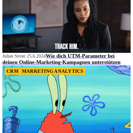
Wie dich UTM-Parameter bei
Julian Strote
25.6.2024
deinen Online-Marketing-Kampagnen unterstützen
CRM
MARKETING ANALYTICS