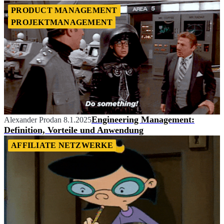
PRODUCT MANAGEMENT
PROJEKTMANAGEMENT
Engineering Management:
Alexander Prodan
8.1.2025
Definition, Vorteile und Anwendung
AFFILIATE NETZWERKE