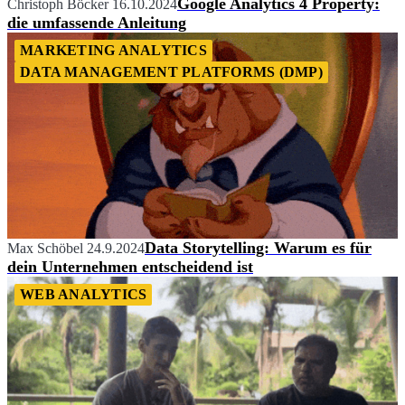
Google Analytics 4 Property:
Christoph Böcker
16.10.2024
die umfassende Anleitung
MARKETING ANALYTICS
DATA MANAGEMENT PLATFORMS (DMP)
Data Storytelling: Warum es für
Max Schöbel
24.9.2024
dein Unternehmen entscheidend ist
WEB ANALYTICS