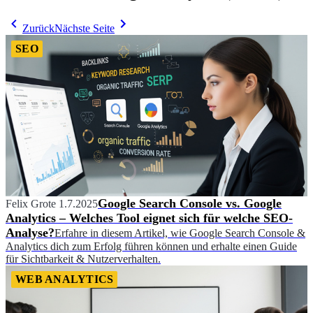
Zurück
Nächste Seite
SEO
Google Search Console vs. Google
Felix Grote
1.7.2025
Analytics – Welches Tool eignet sich für welche SEO-
Analyse?
Erfahre in diesem Artikel, wie Google Search Console &
Analytics dich zum Erfolg führen können und erhalte einen Guide
für Sichtbarkeit & Nutzerverhalten.
WEB ANALYTICS