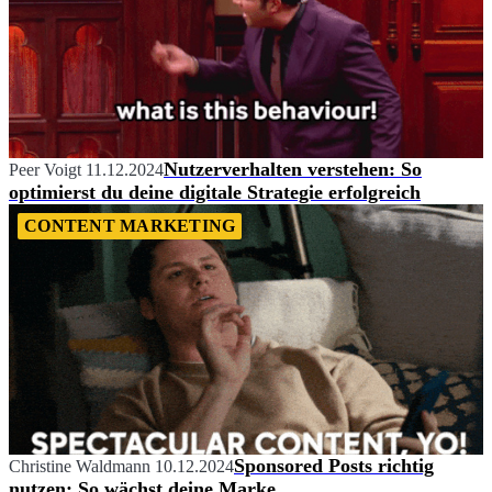
Nutzerverhalten verstehen: So
Peer Voigt
11.12.2024
optimierst du deine digitale Strategie erfolgreich
CONTENT MARKETING
Sponsored Posts richtig
Christine Waldmann
10.12.2024
nutzen: So wächst deine Marke