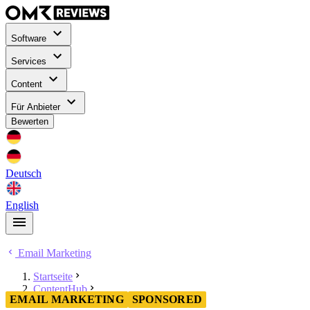
Software
Services
Content
Für Anbieter
Bewerten
Deutsch
English
Email Marketing
Startseite
ContentHub
EMAIL MARKETING
SPONSORED
Email Marketing