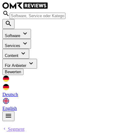
Software
Services
Content
Für Anbieter
Bewerten
Deutsch
English
Segment