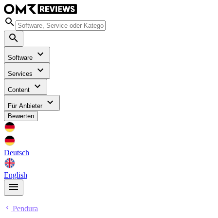
Software
Services
Content
Für Anbieter
Bewerten
Deutsch
English
Pendura