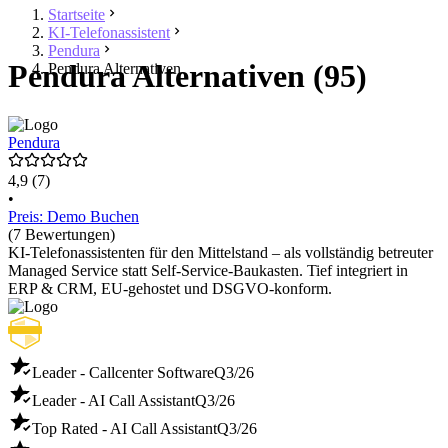
Startseite
KI-Telefonassistent
Pendura
Pendura Alternativen (95)
Pendura Alternativen
Pendura
4,9
(7)
•
Preis: Demo Buchen
(7 Bewertungen)
KI-Telefonassistenten für den Mittelstand – als vollständig betreuter
Managed Service statt Self-Service-Baukasten. Tief integriert in
ERP & CRM, EU-gehostet und DSGVO-konform.
Leader - Callcenter Software
Q3/26
Leader - AI Call Assistant
Q3/26
Top Rated - AI Call Assistant
Q3/26