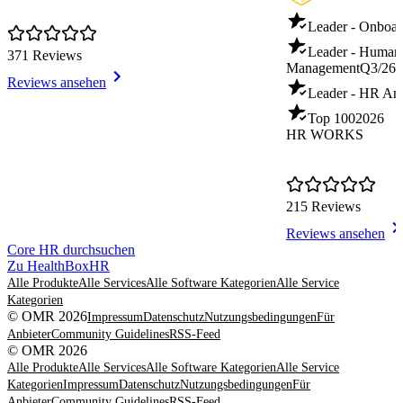
Leader - Onboar
Leader - Human
371 Reviews
Management
Q3/26
Reviews ansehen
Leader - HR Ana
Top 100
2026
HR WORKS
215 Reviews
Reviews ansehen
Item
Core HR durchsuchen
1
Zu HealthBoxHR
of
Alle Produkte
Alle Services
Alle Software Kategorien
Alle Service
8
Kategorien
© OMR 2026
Impressum
Datenschutz
Nutzungsbedingungen
Für
Anbieter
Community Guidelines
RSS-Feed
© OMR 2026
Alle Produkte
Alle Services
Alle Software Kategorien
Alle Service
Kategorien
Impressum
Datenschutz
Nutzungsbedingungen
Für
Anbieter
Community Guidelines
RSS-Feed