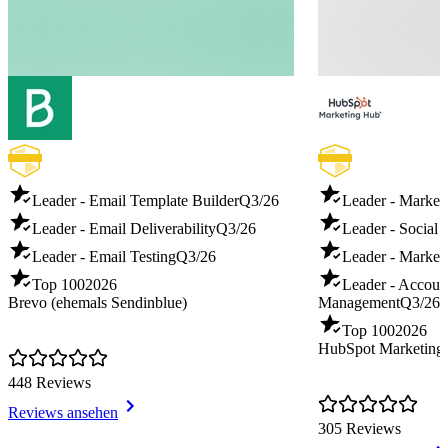
Leader - Email Template Builder
Q3/26
Leader - Marketi
Leader - Email Deliverability
Q3/26
Leader - Social 
Leader - Email Testing
Q3/26
Leader - Market
Top 100
2026
Leader - Accoun
Brevo (ehemals Sendinblue)
Management
Q3/26
Top 100
2026
HubSpot Marketing
448 Reviews
Reviews ansehen
305 Reviews