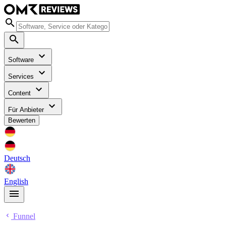
Software
Services
Content
Für Anbieter
Bewerten
Deutsch
English
Funnel