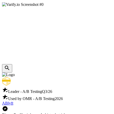
Leader - A/B Testing
Q3/26
Used by OMR - A/B Testing
2026
ABlyft