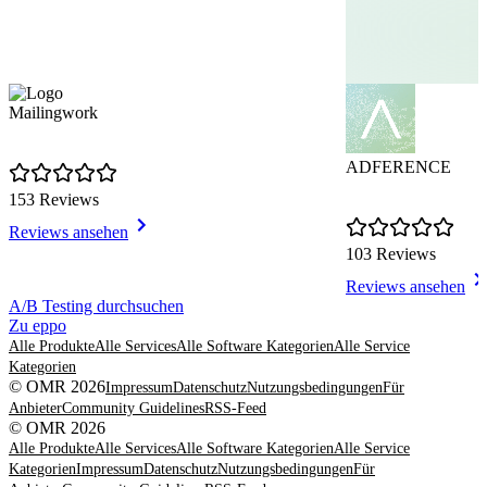
Mailingwork
ADFERENCE
153 Reviews
Reviews ansehen
103 Reviews
Reviews ansehen
Item
A/B Testing durchsuchen
1
Zu eppo
of
Alle Produkte
Alle Services
Alle Software Kategorien
Alle Service
8
Kategorien
© OMR 2026
Impressum
Datenschutz
Nutzungsbedingungen
Für
Anbieter
Community Guidelines
RSS-Feed
© OMR 2026
Alle Produkte
Alle Services
Alle Software Kategorien
Alle Service
Kategorien
Impressum
Datenschutz
Nutzungsbedingungen
Für