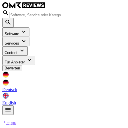
Software
Services
Content
Für Anbieter
Bewerten
Deutsch
English
eppo