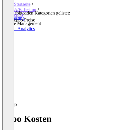
Startseite
A/B Testing
In den folgenden Kategorien gelistet:
eppo
A/B Testing
eppo Preise
Feature Management
Product Analytics
eppo Kosten