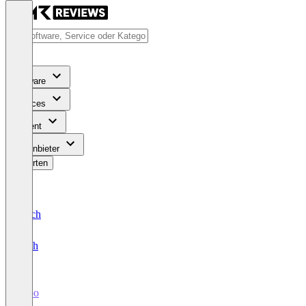
Software
Services
Content
Für Anbieter
Bewerten
Deutsch
English
eppo