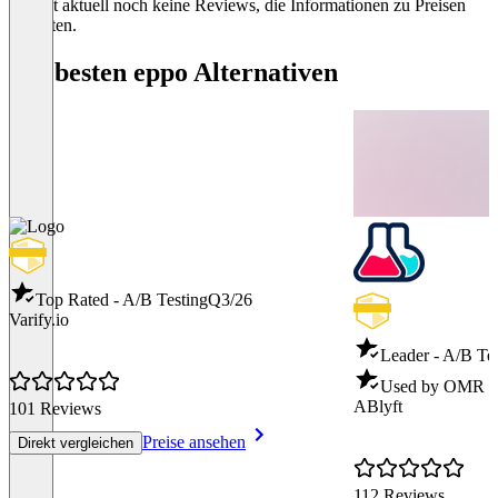
Es gibt aktuell noch keine Reviews, die Informationen zu Preisen
enthalten.
Die besten eppo Alternativen
Top Rated - A/B Testing
Q3/26
Varify.io
Leader - A/B Te
Used by OMR - 
ABlyft
101 Reviews
Preise ansehen
Direkt vergleichen
112 Reviews