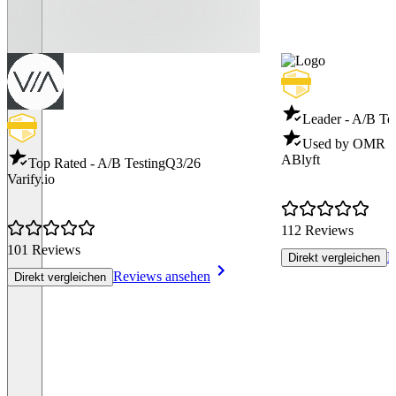
Leader - A/B Te
Used by OMR - 
ABlyft
Top Rated - A/B Testing
Q3/26
Varify.io
112 Reviews
101 Reviews
R
Direkt vergleichen
Reviews ansehen
Direkt vergleichen