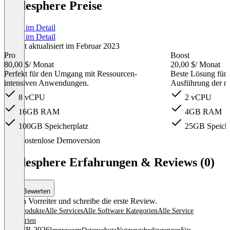
Codesphere Preise
Preise im Detail
Preise im Detail
Zuletzt aktualisiert im Februar 2023
Pro
Boost
80,00 $
/ Monat
20,00 $
/ Monat
Perfekt für den Umgang mit Ressourcen-
Beste Lösung für 
intensiven Anwendungen.
Ausführung der m
8 vCPU
2 vCPU
16GB RAM
4GB RAM
100GB Speicherplatz
25GB Speiche
Item
Kostenlose Demoversion
1
of
Codesphere Erfahrungen & Reviews (0)
3
Bewerten
Sei ein Vorreiter und schreibe die erste Review.
Alle Produkte
Alle Services
Alle Software Kategorien
Alle Service
Kategorien
© OMR 2026