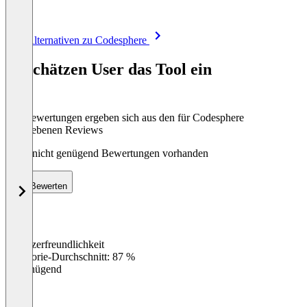
Item
Alle Alternativen zu Codesphere
1
of
So schätzen User das Tool ein
8
Die Bewertungen ergeben sich aus den für Codesphere
abgegebenen Reviews
Noch nicht genügend Bewertungen vorhanden
Bewerten
Benutzerfreundlichkeit
0
%
Kategorie-Durchschnitt: 87 %
Ungenügend