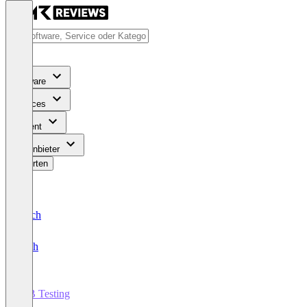
Software
Services
Content
Für Anbieter
Bewerten
Deutsch
English
A/B Testing