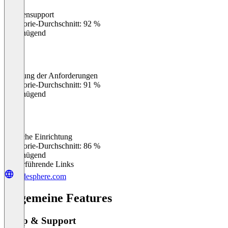
Kundensupport
0
%
Kategorie-Durchschnitt: 92 %
Ungenügend
Erfüllung der Anforderungen
0
%
Kategorie-Durchschnitt: 91 %
Ungenügend
Einfache Einrichtung
0
%
Kategorie-Durchschnitt: 86 %
Ungenügend
Weiterführende Links
codesphere.com
Allgemeine Features
Setup & Support