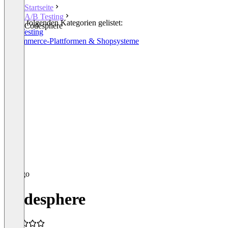
Startseite
A/B Testing
In den folgenden Kategorien gelistet:
Codesphere
A/B Testing
E-Commerce-Plattformen & Shopsysteme
Codesphere