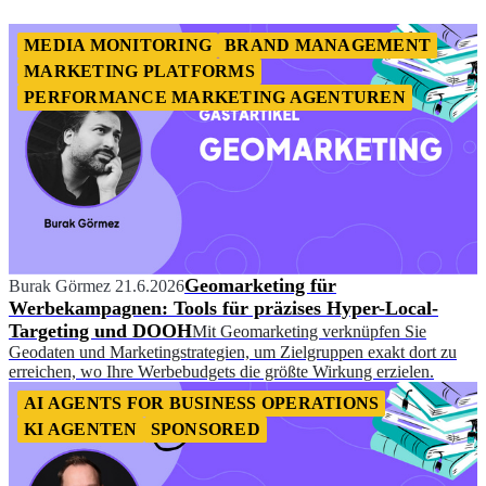
MEDIA MONITORING
BRAND MANAGEMENT
MARKETING PLATFORMS
PERFORMANCE MARKETING AGENTUREN
Geomarketing für
Burak Görmez
21.6.2026
Werbekampagnen: Tools für präzises Hyper-Local-
Targeting und DOOH
Mit Geomarketing verknüpfen Sie
Geodaten und Marketingstrategien, um Zielgruppen exakt dort zu
erreichen, wo Ihre Werbebudgets die größte Wirkung erzielen.
AI AGENTS FOR BUSINESS OPERATIONS
KI AGENTEN
SPONSORED