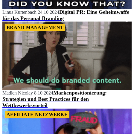
Digital PR: Eine Geheimwaffe
Linus Kurtenbach
24.10.2024
für das Personal Branding
BRAND MANAGEMENT
Markenpositionierung:
Madlen Nicolay
8.10.2024
Strategien und Best Practices für den
Wettbewerbsvorteil
AFFILIATE NETZWERKE