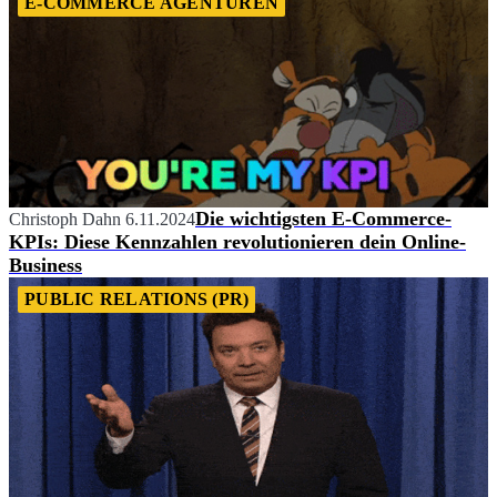
E-COMMERCE AGENTUREN
Die wichtigsten E-Commerce-
Christoph Dahn
6.11.2024
KPIs: Diese Kennzahlen revolutionieren dein Online-
Business
PUBLIC RELATIONS (PR)