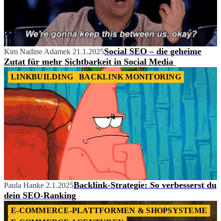
Social SEO – die geheime
Kim Nadine Adamek
21.1.2025
Zutat für mehr Sichtbarkeit in Social Media
LINKBUILDING
BACKLINK MONITORING
Backlink-Strategie: So verbesserst du
Paula Hanke
2.1.2025
dein SEO-Ranking
E-COMMERCE-PLATTFORMEN & SHOPSYSTEME