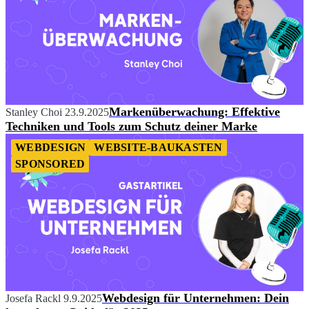
Markenüberwachung: Effektive
Stanley Choi
23.9.2025
Techniken und Tools zum Schutz deiner Marke
WEBDESIGN
WEBSITE-BAUKASTEN
SPONSORED
Webdesign für Unternehmen: Dein
Josefa Rackl
9.9.2025