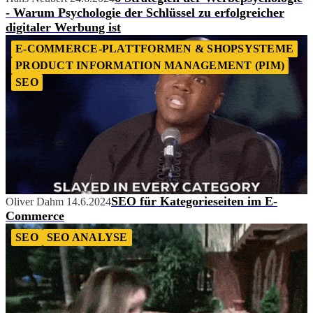
- Warum Psychologie der Schlüssel zu erfolgreicher
digitaler Werbung ist
E-COMMERCE-PLATTFORMEN & SHOPSYSTEME
PRODUCT INFORMATION MANAGEMENT (PIM)
SEO
SEO für Kategorieseiten im E-
Oliver Dahm
14.6.2024
Commerce
SEO
SEO ANALYSE