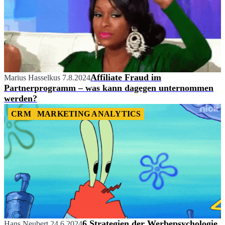
Affiliate Fraud im
Marius Hasselkus
7.8.2024
Partnerprogramm – was kann dagegen unternommen
werden?
CRM
MARKETING ANALYTICS
6 Strategien der Werbepsychologie
Hans Neubert
24.6.2024