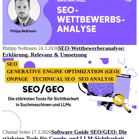
SEO-Wettbewerberanalyse:
Philipp Neßmann
24.3.2026
Erklärung, Relevanz & Umsetzung
SEO
GENERATIVE ENGINE OPTIMIZATION (GEO)
ONPAGE
TECHNICAL SEO
SEO ANALYSE
Software Guide SEO/GEO: Die
Chantal Seiter
17.3.2026
stärksten Tools für Google- und LLM-Sichtbarkeit