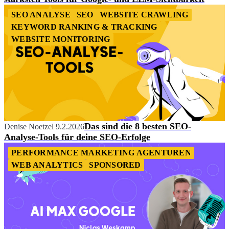
SEO ANALYSE
SEO
WEBSITE CRAWLING
KEYWORD RANKING & TRACKING
WEBSITE MONITORING
Das sind die 8 besten SEO-
Denise Noetzel
9.2.2026
Analyse-Tools für deine SEO-Erfolge
PERFORMANCE MARKETING AGENTUREN
WEB ANALYTICS
SPONSORED