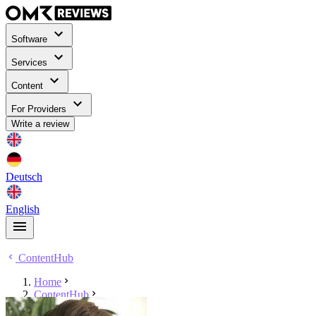
Software
Services
Content
For Providers
Write a review
Deutsch
English
ContentHub
Home
ContentHub
Paul Schreiner