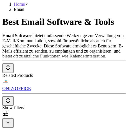
Home
Email
Best Email Software & Tools
Email Software
bietet umfassende Werkzeuge zur Verwaltung von
E-Mail-Kommunikation, sowohl für persönliche als auch für
geschäftliche Zwecke. Diese Software ermöglicht es Benutzern, E-
Mails effizient zu senden, zu empfangen und zu organisieren, und
bietet oft zusätzliche Funktionen wie Kalenderintegration,
Kontaktmanagement und Aufgabenplanung. Email Software ist
unerlässlich für Unternehmen jeder Größe, um die Kommunikation
zu optimieren, die Produktivität zu steigern und eine effektive
Related Products
Zusammenarbeit zu fördern.
Um in der Kategorie
Email Software
aufgenommen zu werden,
ONLYOFFICE
sollte eine Lösung folgende Features und Eigenschaften aufweisen:
Umfangreiche Organisationsfunktionen
: Bietet erweiterte
Optionen zur Sortierung, Markierung und Filterung von E-
Show filters
Mails, um die Übersichtlichkeit zu verbessern.
Robuste Sicherheitsfunktionen
: Stellt sicher, dass alle
kommunizierten Inhalte sicher sind, einschließlich Spamfilter
und Verschlüsselungsoptionen.