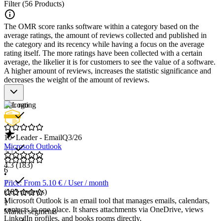
Filter (56 Products)
Integration mit anderen Anwendungen
: Unterstützt die
nahtlose Integration mit Kalendern, Aufgabenmanagern und
anderen Produktivitätstools.
The OMR score ranks software within a category based on the
Mobiler Zugriff
: Ermöglicht Benutzern, ihre E-Mails von
average ratings, the amount of reviews collected and published in
jedem Gerät aus zu verwalten, was Flexibilität und
the category and its recency while having a focus on the average
Zugänglichkeit erhöht.
rating itself. The more ratings have been collected with a certain
Anpassbare Benutzeroberfläche
: Bietet die Möglichkeit,
average, the likelier it is for customers to see the value of a software.
das Layout und die Einstellungen der Software nach
A higher amount of reviews, increases the statistic significance and
persönlichen Vorlieben zu konfigurieren.
decreases the weight of the amount of reviews.
Automatisierungsfunktionen
: Ermöglicht die
Automatisierung wiederkehrender Aufgaben wie das
Star rating
Antworten auf häufig gestellte Fragen oder das Weiterleiten
von Nachrichten.
10
Leader - Email
Q3/26
Microsoft Outlook
4.3
(183)
6
•
Price: From 5.10 € / User / month
(183 reviews)
Microsoft Outlook is an email tool that manages emails, calendars,
1
contacts in one place. It shares attachments via OneDrive, views
Market segments
LinkedIn profiles, and books rooms directly.