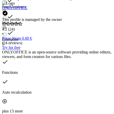
Small business
ONLYOFFICE
15
This profile is managed by the owner
Mid market
10
4.2
(24)
•
Price: From 0.00 €
Enterprise
(24 reviews)
5
Try for free
ONLYOFFICE is an open-source software providing online editors,
viewers, and form creators for various files.
Functions
Auto recalculation
plus 13 more