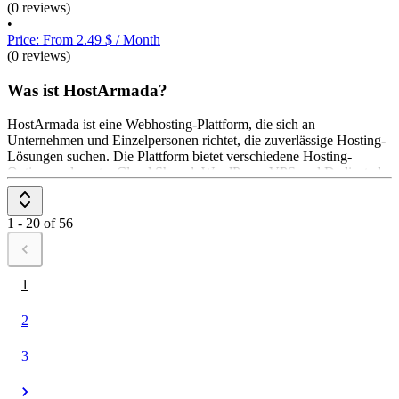
(0 reviews)
•
Price: From 2.49 $ / Month
(0 reviews)
Was ist HostArmada?
HostArmada ist eine Webhosting-Plattform, die sich an
Unternehmen und Einzelpersonen richtet, die zuverlässige Hosting-
Lösungen suchen. Die Plattform bietet verschiedene Hosting-
Optionen, darunter Cloud Shared, WordPress, VPS und Dedicated
CPU Hosting. Die wesentlichen Funktionen umfassen hohe
Ladegeschwindigkeit, Sicherheit durch mehrschichtige Firewalls
und eine 99,9% Uptime-Garantie. Technischer Support steht rund
1 - 20 of 56
um die Uhr zur Verfügung. Die Preisgestaltung beginnt bei $ 2,49
1
2
3