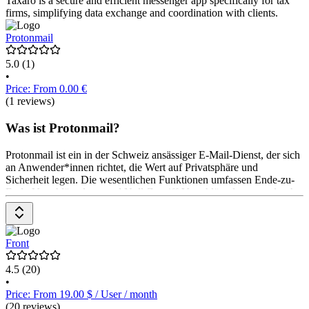
Taxaro is a secure and efficient messenger app specifically for tax
firms, simplifying data exchange and coordination with clients.
Protonmail
5.0
(1)
•
Price: From 0.00 €
(1 reviews)
Was ist Protonmail?
Protonmail ist ein in der Schweiz ansässiger E-Mail-Dienst, der sich
an Anwender*innen richtet, die Wert auf Privatsphäre und
Sicherheit legen. Die wesentlichen Funktionen umfassen Ende-zu-
Ende-Verschlüsselung und Null-Zugriff-Verschlüsselung, wodurch
nur die Anwender*innen Zugriff auf ihre E-Mails haben. Proton
Mail bietet auch einen Passwort-Manager und sicheren Cloud-
Speicher. Das Pricing-Modell umfasst ein kostenloses Abonnement,
das durch kostenpflichtige Abonnements querfinanziert wird.
Front
4.5
(20)
•
Price: From 19.00 $ / User / month
(20 reviews)