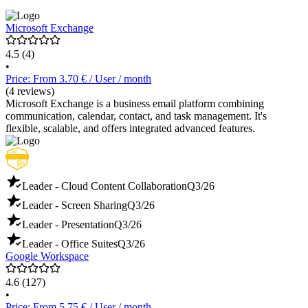
Microsoft Exchange
4.5
(4)
•
Price: From 3.70 € / User / month
(4 reviews)
Microsoft Exchange is a business email platform combining
communication, calendar, contact, and task management. It's
flexible, scalable, and offers integrated advanced features.
Leader - Cloud Content Collaboration
Q3/26
Leader - Screen Sharing
Q3/26
Leader - Presentation
Q3/26
Leader - Office Suites
Q3/26
Google Workspace
4.6
(127)
•
Price: From 5.75 € / User / month