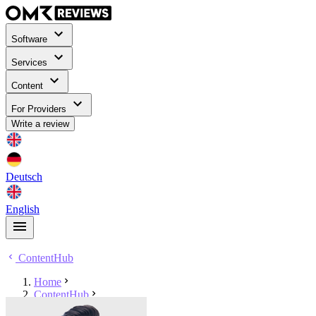
Software
Services
Content
For Providers
Write a review
Deutsch
English
ContentHub
Home
ContentHub
Laurin Roider