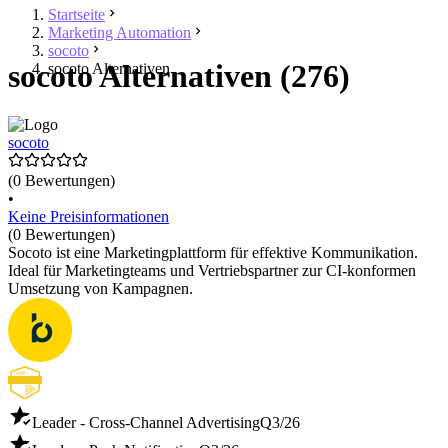
Startseite
Marketing Automation
socoto
socoto Alternativen (276)
socoto Alternativen
socoto
(0 Bewertungen)
•
Keine Preisinformationen
(0 Bewertungen)
Socoto ist eine Marketingplattform für effektive Kommunikation.
Ideal für Marketingteams und Vertriebspartner zur CI-konformen
Umsetzung von Kampagnen.
Leader - Cross-Channel Advertising
Q3/26