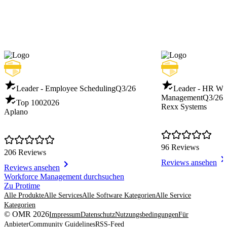
Leader - Employee Scheduling
Q3/26
Leader - HR Wo
Management
Q3/26
Top 100
2026
Rexx Systems
Aplano
96 Reviews
206 Reviews
Reviews ansehen
Reviews ansehen
Item
Workforce Management durchsuchen
1
Zu Protime
of
Alle Produkte
Alle Services
Alle Software Kategorien
Alle Service
8
Kategorien
© OMR 2026
Impressum
Datenschutz
Nutzungsbedingungen
Für
Anbieter
Community Guidelines
RSS-Feed