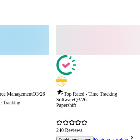
orce Management
Q3/26
Top Rated - Time Tracking
Software
Q3/26
e Tracking
Papershift
240 Reviews
Reviews ansehen
Direkt vergleichen