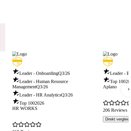
Leader - Onboarding
Q3/26
Leader - E
Leader - Human Resource
Top 100
20
Management
Q3/26
Aplano
Leader - HR Analytics
Q3/26
Top 100
2026
HR WORKS
206 Reviews
Direkt vergleic