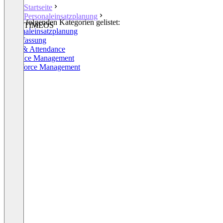
Startseite
Personaleinsatzplanung
In den folgenden Kategorien gelistet:
TIMEOS
Personaleinsatzplanung
Zeiterfassung
Time & Attendance
Absence Management
Workforce Management