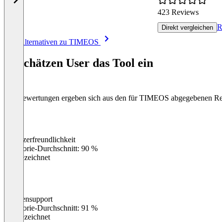
423 Reviews
R
Direkt vergleichen
Item
Alle Alternativen zu TIMEOS
1
of
So schätzen User das Tool ein
8
Die Bewertungen ergeben sich aus den für TIMEOS abgegebenen R
Benutzerfreundlichkeit
0
%
Kategorie-Durchschnitt: 90 %
Ausgezeichnet
Kundensupport
0
%
Kategorie-Durchschnitt: 91 %
Ausgezeichnet