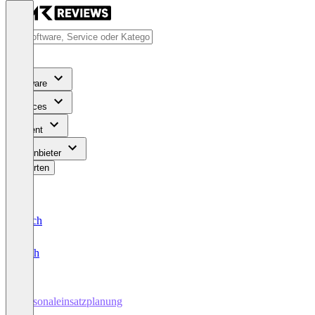
Software
Services
Content
Für Anbieter
Bewerten
Deutsch
English
Personaleinsatzplanung