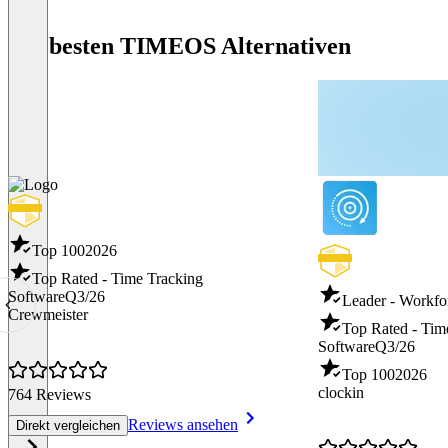
Die besten TIMEOS Alternativen
Top 100
2026
Top Rated - Time Tracking
Software
Q3/26
Leader - Workf
Crewmeister
Top Rated - Tim
Software
Q3/26
Top 100
2026
clockin
764 Reviews
Reviews ansehen
Direkt vergleichen