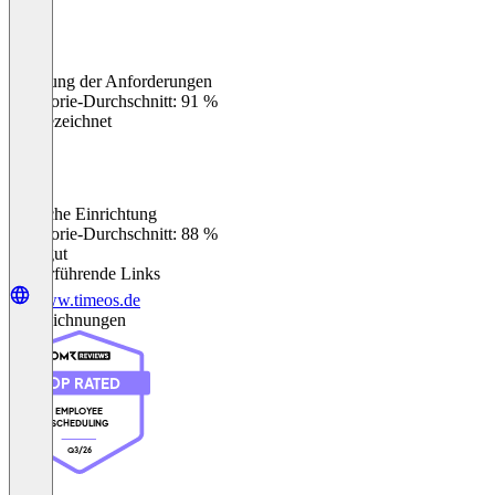
Erfüllung der Anforderungen
0
%
Kategorie-Durchschnitt: 91 %
Ausgezeichnet
Einfache Einrichtung
0
%
Kategorie-Durchschnitt: 88 %
Sehr gut
Weiterführende Links
www.timeos.de
Auszeichnungen
TOP RATED
EMPLOYEE
SCHEDULING
Q3/26