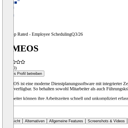
Top Rated - Employee Scheduling
Q3/26
TIMEOS
4,7
(30)
Dieses Profil betreiben
TIMEOS ist eine moderne Dienstplanungssoftware mit integrierter Zeite
mobil verfügbar. So behalten sowohl Mitarbeiter als auch Führungskrä
Mitarbeiter können ihre Arbeitszeiten schnell und unkompliziert erfass
Übersicht
Alternativen
Allgemeine Features
Screenshots & Videos