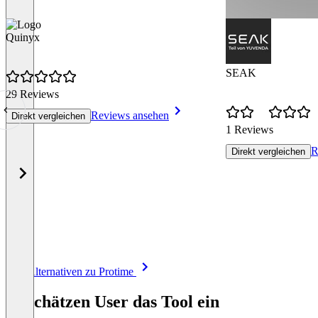
Quinyx
SEAK
29 Reviews
Reviews ansehen
Direkt vergleichen
1 Reviews
R
Direkt vergleichen
Item
Alle Alternativen zu Protime
1
of
So schätzen User das Tool ein
8