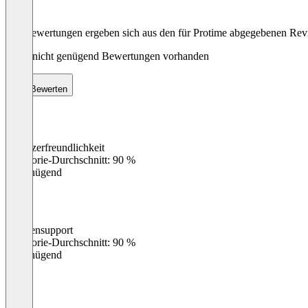
Die Bewertungen ergeben sich aus den für Protime abgegebenen Re
Noch nicht genügend Bewertungen vorhanden
Bewerten
Benutzerfreundlichkeit
0
%
Kategorie-Durchschnitt: 90 %
Ungenügend
Kundensupport
0
%
Kategorie-Durchschnitt: 90 %
Ungenügend