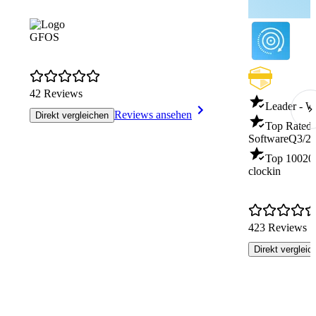
GFOS
42 Reviews
Leader - 
Reviews ansehen
Direkt vergleichen
Top Rated 
Software
Q3/2
Top 100
20
clockin
423 Reviews
Direkt vergleic