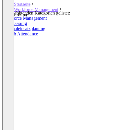
Startseite
Workforce Management
In den folgenden Kategorien gelistet:
Protime
Workforce Management
Zeiterfassung
Personaleinsatzplanung
Time & Attendance