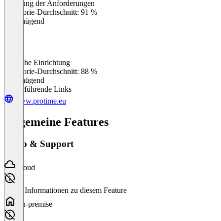
Erfüllung der Anforderungen
0
%
Kategorie-Durchschnitt: 91 %
Ungenügend
Einfache Einrichtung
0
%
Kategorie-Durchschnitt: 88 %
Ungenügend
Weiterführende Links
www.protime.eu
Allgemeine Features
Setup & Support
Cloud
Keine Informationen zu diesem Feature
On-premise