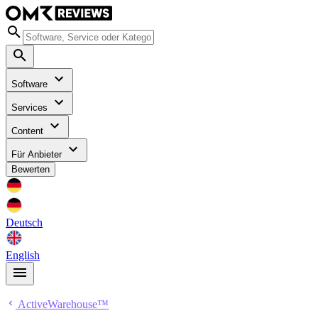
Software
Services
Content
Für Anbieter
Bewerten
Deutsch
English
ActiveWarehouse™