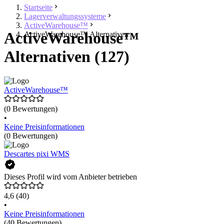
Startseite
Lagerverwaltungssysteme
ActiveWarehouse™
ActiveWarehouse™
ActiveWarehouse™ Alternativen
Alternativen (127)
ActiveWarehouse™
(0 Bewertungen)
•
Keine Preisinformationen
(0 Bewertungen)
Descartes pixi WMS
Dieses Profil wird vom Anbieter betrieben
4,6
(40)
•
Keine Preisinformationen
(40 Bewertungen)