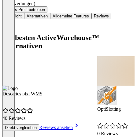
(0 Bewertungen)
Dieses Profil betreiben
Übersicht
Alternativen
Allgemeine Features
Reviews
Die besten ActiveWarehouse™
Alternativen
Descartes pixi WMS
OptiSlotting
40 Reviews
Reviews ansehen
Direkt vergleichen
0 Reviews