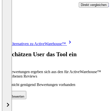
R
Direkt vergleichen
Item
Alle Alternativen zu ActiveWarehouse™
1
of
So schätzen User das Tool ein
8
Die Bewertungen ergeben sich aus den für ActiveWarehouse™
abgegebenen Reviews
Noch nicht genügend Bewertungen vorhanden
Bewerten