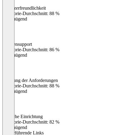
Benutzerfreundlichkeit
0
%
Kategorie-Durchschnitt: 88 %
Ungenügend
Kundensupport
0
%
Kategorie-Durchschnitt: 86 %
Ungenügend
Erfüllung der Anforderungen
0
%
Kategorie-Durchschnitt: 88 %
Ungenügend
Einfache Einrichtung
0
%
Kategorie-Durchschnitt: 82 %
Ungenügend
Weiterführende Links