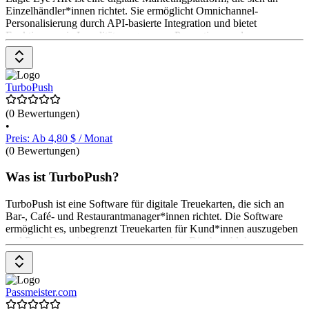
Einzelhändler*innen richtet. Sie ermöglicht Omnichannel-
Personalisierung durch API-basierte Integration und bietet
Funktionen wie Loyalitätsprogramme, Promotions und
Geschenkkarten. Die Preisgestaltung erfolgt über individuelle
Angebote, die auf die Bedürfnisse der Anwender*innen
zugeschnitten sind.
TurboPush
(0 Bewertungen)
•
Preis: Ab 4,80 $ / Monat
(0 Bewertungen)
Was ist TurboPush?
TurboPush ist eine Software für digitale Treuekarten, die sich an
Bar-, Café- und Restaurantmanager*innen richtet. Die Software
ermöglicht es, unbegrenzt Treuekarten für Kund*innen auszugeben
und Push-Benachrichtigungen zu senden. Die Anzahl der
Benachrichtigungen und die Vielfalt der Belohnungskarten variieren
je nach gewähltem Tarif. Die Preise beginnen bei $ 5,99 pro Monat
für das Basispaket und gehen bis zu $ 58,99 pro Monat für das
Premium-Paket
Passmeister.com