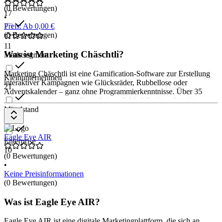
(0 Bewertungen)
17
•
Preis: Ab 0,00 €
(0 Bewertungen)
11
Was ist Marketing Chäschtli?
Marktsegment
Marketing Chäschtli ist eine Gamification-Software zur Erstellung
Kleinunternehmen
interaktiver Kampagnen wie Glücksräder, Rubbellose oder
21
Adventskalender – ganz ohne Programmierkenntnisse. Über 35
Spielformate, Drag-and-Drop-Editor, E-Mail-Builder, Pop-Ups,
Loyalty-Programme und API-Anbindungen unterstützen Marketing-
Mittelstand
Teams bei der Umsetzung.
20
Eagle Eye AIR
Enterprise
10
(0 Bewertungen)
•
Keine Preisinformationen
(0 Bewertungen)
Was ist Eagle Eye AIR?
Eagle Eye AIR ist eine digitale Marketingplattform, die sich an