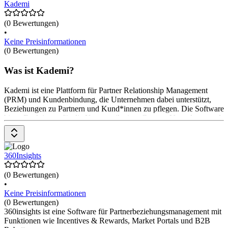
Kademi
(0 Bewertungen)
•
Keine Preisinformationen
(0 Bewertungen)
Was ist Kademi?
Kademi ist eine Plattform für Partner Relationship Management
(PRM) und Kundenbindung, die Unternehmen dabei unterstützt,
Beziehungen zu Partnern und Kund*innen zu pflegen. Die Software
bietet Funktionen für die Kommunikation, Content-Verwaltung und
Performance-Tracking, um die Zusammenarbeit zu optimieren und
die Kundenloyalität zu erhöhen. Es hilft, Netzwerke aufzubauen.
Die Preise gibt es auf Anfrage beim Anbieter.
360Insights
(0 Bewertungen)
•
Keine Preisinformationen
(0 Bewertungen)
360insights ist eine Software für Partnerbeziehungsmanagement mit
Funktionen wie Incentives & Rewards, Market Portals und B2B