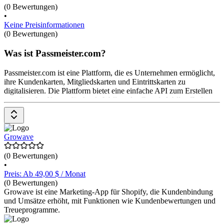
(0 Bewertungen)
•
Keine Preisinformationen
(0 Bewertungen)
Was ist Passmeister.com?
Passmeister.com ist eine Plattform, die es Unternehmen ermöglicht,
ihre Kundenkarten, Mitgliedskarten und Eintrittskarten zu
digitalisieren. Die Plattform bietet eine einfache API zum Erstellen
von digitalen Karten für Apple Wallet oder Google Wallet. Zudem
können Pässe in mehreren Sprachen angeboten und jederzeit
aktualisiert werden. Für zusätzliche Sicherheit können Pässe mit
einem PIN-Code geschützt werden. Das Tool ist ab 99 € monatlich
erhältlich.
Growave
(0 Bewertungen)
•
Preis: Ab 49,00 $ / Monat
(0 Bewertungen)
Growave ist eine Marketing-App für Shopify, die Kundenbindung
und Umsätze erhöht, mit Funktionen wie Kundenbewertungen und
Treueprogramme.