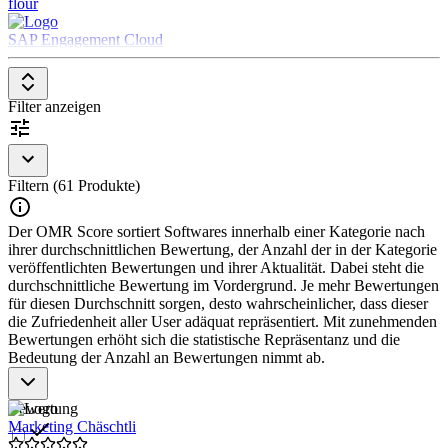
flour
Kommunikationstools bereitstellen, um treuen Kund*innen
Rabatte, Cashbacks oder andere Belohnungen zuzusenden
SAP Engagement Cloud
bzw. anzubieten.
Kundendaten, einschließlich der Kaufhistorie, des
Mitgliedsstatus und des Engagements, für das Treueprogramm
Filter anzeigen
erfassen
Integrationen mit anderer Marketing- oder Handelssoftware
bieten
Filtern (61 Produkte)
Der OMR Score sortiert Softwares innerhalb einer Kategorie nach
ihrer durchschnittlichen Bewertung, der Anzahl der in der Kategorie
veröffentlichten Bewertungen und ihrer Aktualität. Dabei steht die
durchschnittliche Bewertung im Vordergrund. Je mehr Bewertungen
für diesen Durchschnitt sorgen, desto wahrscheinlicher, dass dieser
die Zufriedenheit aller User adäquat repräsentiert. Mit zunehmenden
Bewertungen erhöht sich die statistische Repräsentanz und die
Bedeutung der Anzahl an Bewertungen nimmt ab.
Bewertung
Marketing Chäschtli