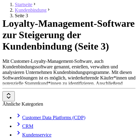
Startseite
Kundenbindung
Seite 3
Loyalty-Management-Software
zur Steigerung der
Kundenbindung (Seite 3)
Mit Customer-Loyalty-Management-Software, auch
Kundenbindungssoftware genannt, erstellen, verwalten und
analysieren Unternehmen Kundenbindungsprogramme. Mit diesen
Softwarelösungen ist es möglich, wiederkehrende Käufer*innen und
potenzielle Stammkund*innen zu identifizieren. Anschließend
können Unternehmen ihnen Anreize wie Rabatte oder
Prämienpunkte zukommen lassen, sodass sie erneut Waren des
Unternehmens kaufen oder Dienstleistungen in Anspruch nehmen.
Ähnliche Kategorien
Vor allem im B2C-Geschäft (Business-to-Consumer), wie in den
Bereichen Einzelhandel,
E-Commerce
, Reisen oder Gastronomie,
werden Kundenbindungsmanagement-Softwares eingesetzt.
Customer Data Platforms (CDP)
Marketing-Abteilungen in diesen Firmen setzen Loyalty-
CRM
Management-Tools ein, um die Kundenbindung zu steigern,
Wiederholungskäufe zu maximieren und den
Customer-Lifetime-
Kundenservice