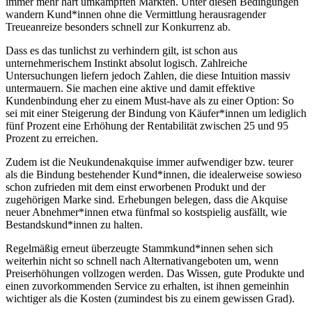
immer mehr hart umkämpften Märkten. Unter diesen Bedingungen
wandern Kund*innen ohne die Vermittlung herausragender
Treueanreize besonders schnell zur Konkurrenz ab.
Dass es das tunlichst zu verhindern gilt, ist schon aus
unternehmerischem Instinkt absolut logisch. Zahlreiche
Untersuchungen liefern jedoch Zahlen, die diese Intuition massiv
untermauern. Sie machen eine aktive und damit effektive
Kundenbindung eher zu einem Must-have als zu einer Option: So
sei mit einer Steigerung der Bindung von Käufer*innen um lediglich
fünf Prozent eine Erhöhung der Rentabilität zwischen 25 und 95
Prozent zu erreichen.
Zudem ist die Neukundenakquise immer aufwendiger bzw. teurer
als die Bindung bestehender Kund*innen, die idealerweise sowieso
schon zufrieden mit dem einst erworbenen Produkt und der
zugehörigen Marke sind. Erhebungen belegen, dass die Akquise
neuer Abnehmer*innen etwa fünfmal so kostspielig ausfällt, wie
Bestandskund*innen zu halten.
Regelmäßig erneut überzeugte Stammkund*innen sehen sich
weiterhin nicht so schnell nach Alternativangeboten um, wenn
Preiserhöhungen vollzogen werden. Das Wissen, gute Produkte und
einen zuvorkommenden Service zu erhalten, ist ihnen gemeinhin
wichtiger als die Kosten (zumindest bis zu einem gewissen Grad).