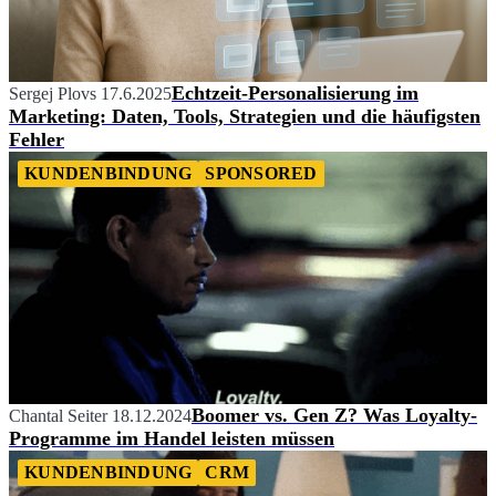
Echtzeit-Personalisierung im
Sergej Plovs
17.6.2025
Marketing: Daten, Tools, Strategien und die häufigsten
Fehler
KUNDENBINDUNG
SPONSORED
Boomer vs. Gen Z? Was Loyalty-
Chantal Seiter
18.12.2024
Programme im Handel leisten müssen
KUNDENBINDUNG
CRM