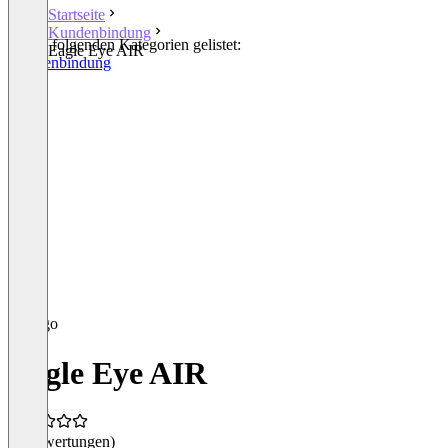
Startseite
Kundenbindung
In den folgenden Kategorien gelistet:
Eagle Eye AIR
Kundenbindung
Eagle Eye AIR
(0 Bewertungen)