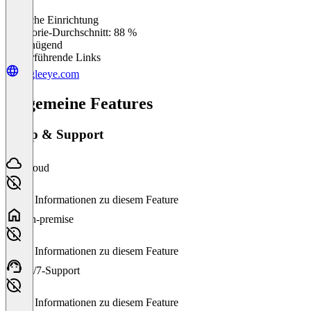
Einfache Einrichtung
0
%
Kategorie-Durchschnitt: 88 %
Ungenügend
Weiterführende Links
eagleeye.com
Allgemeine Features
Setup & Support
Cloud
Keine Informationen zu diesem Feature
On-premise
Keine Informationen zu diesem Feature
24/7-Support
Keine Informationen zu diesem Feature