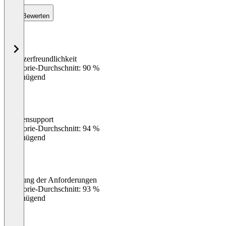
Bewerten
Benutzerfreundlichkeit
0
%
Kategorie-Durchschnitt: 90 %
Ungenügend
Kundensupport
0
%
Kategorie-Durchschnitt: 94 %
Ungenügend
Erfüllung der Anforderungen
0
%
Kategorie-Durchschnitt: 93 %
Ungenügend