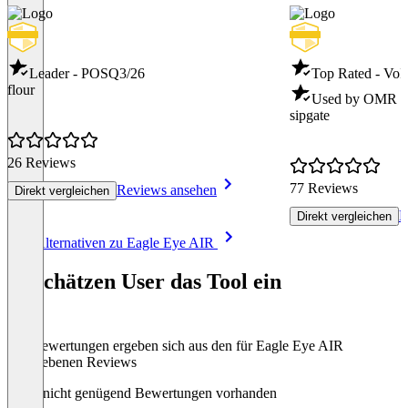
Leader - POS
Q3/26
Top Rated - VoI
flour
Used by OMR - 
sipgate
26 Reviews
77 Reviews
Reviews ansehen
Direkt vergleichen
R
Direkt vergleichen
Item
Alle Alternativen zu Eagle Eye AIR
1
of
So schätzen User das Tool ein
8
Die Bewertungen ergeben sich aus den für Eagle Eye AIR
abgegebenen Reviews
Noch nicht genügend Bewertungen vorhanden