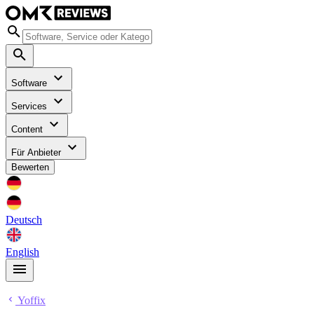
Software
Services
Content
Für Anbieter
Bewerten
Deutsch
English
Yoffix