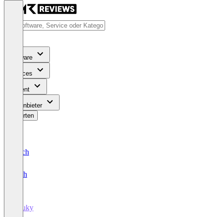
Software
Services
Content
Für Anbieter
Bewerten
Deutsch
English
Buuky