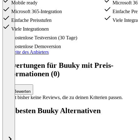
Mobile ready
Microsoft 365
Microsoft 365-Integration
Einfache Prei
Einfache Preisstufen
Viele Integrat
Viele Integrationen
Item
Kostenlose Testversion (30 Tage)
1
of
Kostenlose Demoversion
2
Preisseite des Anbieters
Bewertungen für Buuky mit Preis-
Informationen (0)
Bewerten
Es gibt bisher keine Reviews, die zu deinen Kriterien passen.
Die besten Buuky Alternativen