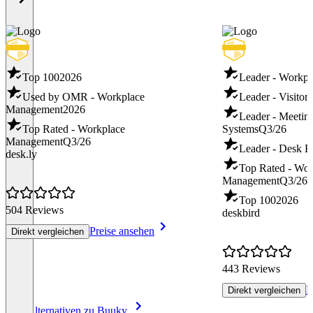
Top 100
2026
Leader - Workp
Used by OMR - Workplace
Leader - Visito
Management
2026
Leader - Meeti
Top Rated - Workplace
Systems
Q3/26
Management
Q3/26
Leader - Desk 
desk.ly
Top Rated - Wor
Management
Q3/26
Top 100
2026
504 Reviews
deskbird
Preise ansehen
Direkt vergleichen
443 Reviews
P
Direkt vergleichen
Item
Alle Alternativen zu Buuky