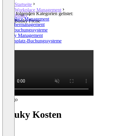
Startseite
Workplace Management
In den folgenden Kategorien gelistet:
Buuky
Workplace Management
Buuky Preise
Besuchermanagement
Raumbuchungssysteme
Facility Management
Arbeitsplatz-Buchungssysteme
+2
Buuky Kosten