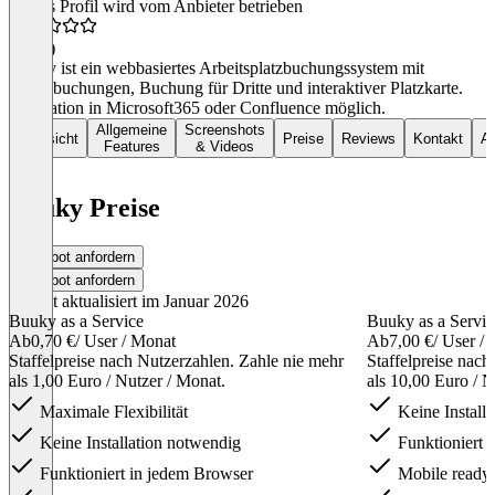
Dieses Profil wird vom Anbieter betrieben
4,8
(9)
Buuky ist ein webbasiertes Arbeitsplatzbuchungssystem mit
Serienbuchungen, Buchung für Dritte und interaktiver Platzkarte.
Integration in Microsoft365 oder Confluence möglich.
Allgemeine
Screenshots
Übersicht
Preise
Reviews
Kontakt
Al
Features
& Videos
Buuky Preise
Angebot anfordern
Angebot anfordern
Zuletzt aktualisiert im Januar 2026
Buuky as a Service
Buuky as a Service
Ab
0,70 €
/ User / Monat
Ab
7,00 €
/ User / 
Staffelpreise nach Nutzerzahlen. Zahle nie mehr
Staffelpreise nac
als 1,00 Euro / Nutzer / Monat.
als 10,00 Euro / Nu
Maximale Flexibilität
Keine Install
Keine Installation notwendig
Funktioniert 
Funktioniert in jedem Browser
Mobile ready