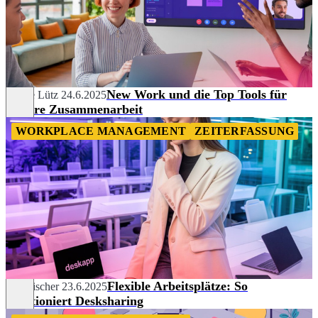
New Work und die Top Tools für
Céline Lütz
24.6.2025
bessere Zusammenarbeit
WORKPLACE MANAGEMENT
ZEITERFASSUNG
Flexible Arbeitsplätze: So
Tim Fischer
23.6.2025
funktioniert Desksharing