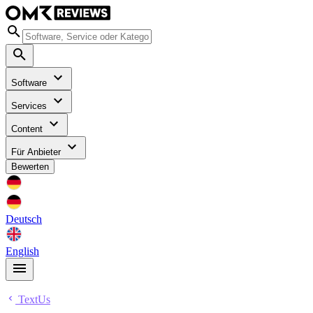
Software
Services
Content
Für Anbieter
Bewerten
Deutsch
English
TextUs