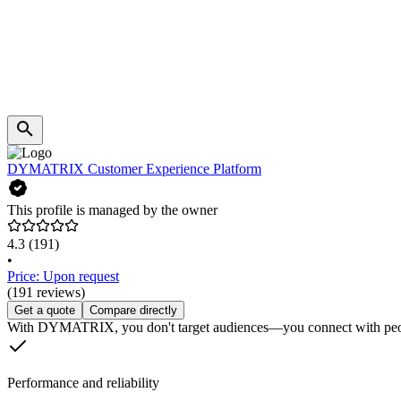
DYMATRIX Customer Experience Platform
This profile is managed by the owner
4.3
(191)
•
Price: Upon request
(191 reviews)
Get a quote
Compare directly
With DYMATRIX, you don't target audiences—you connect with peopl
Performance and reliability