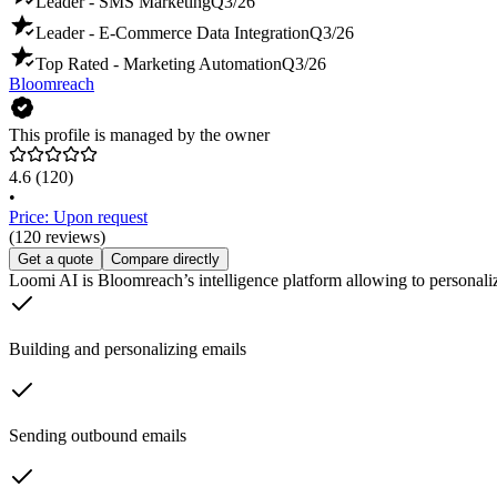
Leader - SMS Marketing
Q3/26
Leader - E-Commerce Data Integration
Q3/26
Top Rated - Marketing Automation
Q3/26
Bloomreach
This profile is managed by the owner
4.6
(120)
•
Price: Upon request
(120 reviews)
Get a quote
Compare directly
Loomi AI is Bloomreach’s intelligence platform allowing to personali
Building and personalizing emails
Sending outbound emails