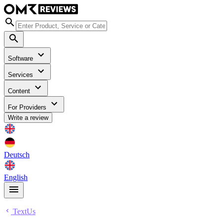
Software
Services
Content
For Providers
Write a review
Deutsch
English
TextUs