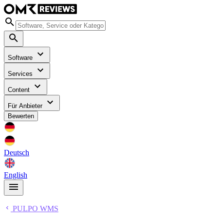
Software
Services
Content
Für Anbieter
Bewerten
Deutsch
English
PULPO WMS