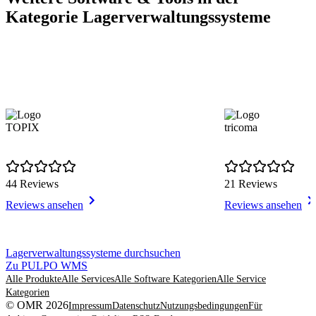
Kategorie Lagerverwaltungssysteme
TOPIX
tricoma
44 Reviews
21 Reviews
Reviews ansehen
Reviews ansehen
Item
Lagerverwaltungssysteme durchsuchen
1
Zu PULPO WMS
of
Alle Produkte
Alle Services
Alle Software Kategorien
Alle Service
8
Kategorien
© OMR 2026
Impressum
Datenschutz
Nutzungsbedingungen
Für