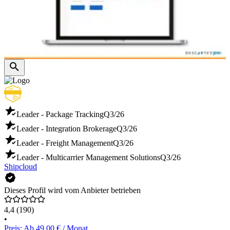
Leader - Package Tracking
Q3/26
Leader - Integration Brokerage
Q3/26
Leader - Freight Management
Q3/26
Leader - Multicarrier Management Solutions
Q3/26
Shipcloud
Dieses Profil wird vom Anbieter betrieben
4,4
(190)
•
Preis: Ab 49,00 € / Monat