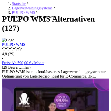
Startseite
Lagerverwaltungssysteme
PULPO WMS
PULPO WMS Alternativen
PULPO WMS Alternativen
(127)
PULPO WMS
4,8
(29)
•
Preis: Ab 590,00 € / Monat
(29 Bewertungen)
PULPO WMS ist ein cloud-basiertes Lagerverwaltungssystem zur
Optimierung von Lagerbetrieb, ideal für E-Commerce, 3PL.