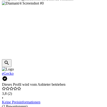
eGecko
Dieses Profil wird vom Anbieter betrieben
3,8
(2)
•
Keine Preisinformationen
(2 Bewertungen)