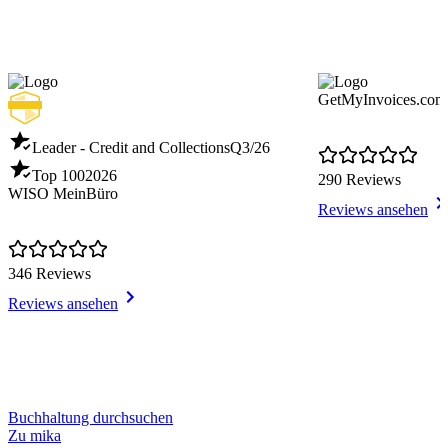
GetMyInvoices.com
Leader - Credit and Collections
Q3/26
Top 100
2026
290 Reviews
WISO MeinBüro
Reviews ansehen
346 Reviews
Reviews ansehen
Item
Buchhaltung durchsuchen
1
Zu mika