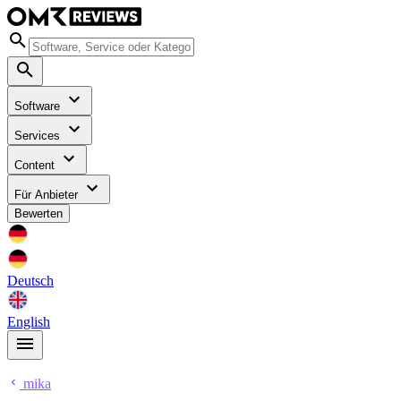
Software
Services
Content
Für Anbieter
Bewerten
Deutsch
English
mika