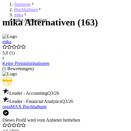
Startseite
Buchhaltung
mika
mika Alternativen (163)
mika Alternativen
mika
5,0
(1)
•
Keine Preisinformationen
(1 Bewertungen)
Leader - Accounting
Q3/26
Leader - Financial Analytics
Q3/26
orgaMAX Buchhaltung
Dieses Profil wird vom Anbieter betrieben