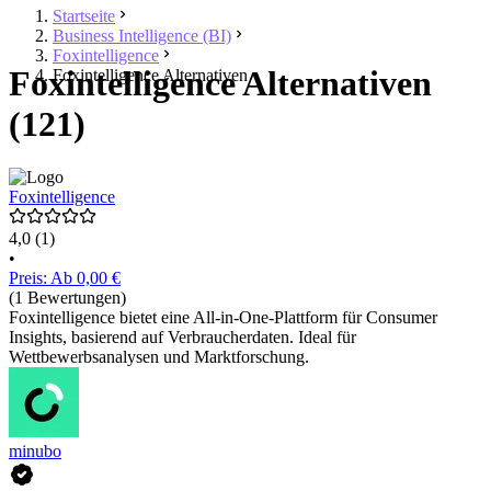
Startseite
Business Intelligence (BI)
Foxintelligence
Foxintelligence Alternativen
Foxintelligence Alternativen
(121)
Foxintelligence
4,0
(1)
•
Preis: Ab 0,00 €
(1 Bewertungen)
Foxintelligence bietet eine All-in-One-Plattform für Consumer
Insights, basierend auf Verbraucherdaten. Ideal für
Wettbewerbsanalysen und Marktforschung.
minubo