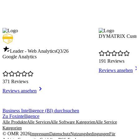
DYMATRIX Custome
Leader - Web Analytics
Q3/26
Google Analytics
191 Reviews
Reviews ansehen
371 Reviews
Reviews ansehen
Item
Business Intelligence (BI) durchsuchen
1
Zu Foxintelligence
of
Alle Produkte
Alle Services
Alle Software Kategorien
Alle Service
8
Kategorien
© OMR 2026
Impressum
Datenschutz
Nutzungsbedingungen
Für