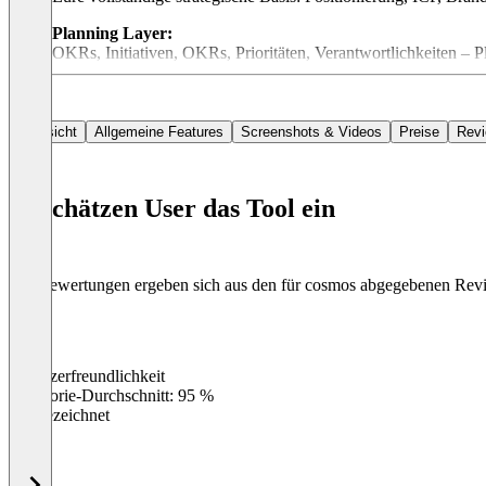
Planning Layer:
OKRs, Initiativen, OKRs, Prioritäten, Verantwortlichkeiten –
Reality Layer:
Verbinde deine externen Daten und Tools, verfolge die Outcom
Übersicht
Allgemeine Features
Screenshots & Videos
Preise
Rev
AI Layer:
Operiert gleichzeitig auf allen drei Ebenen. Verbind
mit deinem gesamten strategischen Kontext.
cosmos™– das Strategic Operating System mit dem deine Strategi
So schätzen User das Tool ein
Schau dir hier unsere Use Cases an:
cosmos.one
Die Bewertungen ergeben sich aus den für cosmos abgegebenen Rev
Benutzerfreundlichkeit
0
%
Kategorie-Durchschnitt: 95 %
Ausgezeichnet