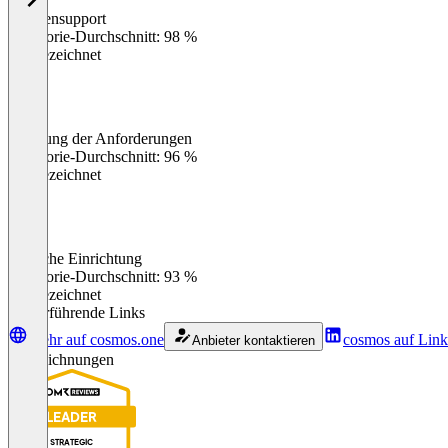
Kundensupport
0
%
Kategorie-Durchschnitt: 98 %
Ausgezeichnet
Erfüllung der Anforderungen
0
%
Kategorie-Durchschnitt: 96 %
Ausgezeichnet
Einfache Einrichtung
0
%
Kategorie-Durchschnitt: 93 %
Ausgezeichnet
Weiterführende Links
Mehr auf cosmos.one
cosmos auf Link
Anbieter kontaktieren
Auszeichnungen
LEADER
STRATEGIC