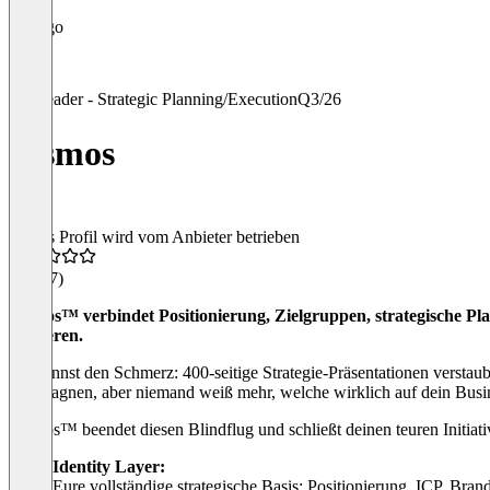
Leader - Strategic Planning/Execution
Q3/26
cosmos
Dieses Profil wird vom Anbieter betrieben
4,9
(17)
cosmos™ verbindet Positionierung, Zielgruppen, strategische Pl
reagieren.
Du kennst den Schmerz: 400-seitige Strategie-Präsentationen versta
Kampagnen, aber niemand weiß mehr, welche wirklich auf dein Busin
cosmos™ beendet diesen Blindflug und schließt deinen teuren Initia
Identity Layer:
Eure vollständige strategische Basis: Positionierung, ICP, Bran