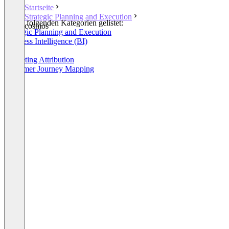
Startseite
Strategic Planning and Execution
In den folgenden Kategorien gelistet:
cosmos
Strategic Planning and Execution
Business Intelligence (BI)
OKR
Marketing Attribution
Customer Journey Mapping
+1