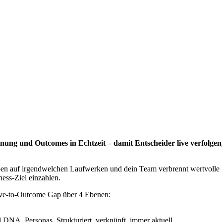
anung und Outcomes in Echtzeit – damit Entscheider live verfolge
uben auf irgendwelchen Laufwerken und dein Team verbrennt wertvolle
ess-Ziel einzahlen.
tive-to-Outcome Gap über 4 Ebenen:
d DNA, Personas. Strukturiert, verknüpft, immer aktuell.