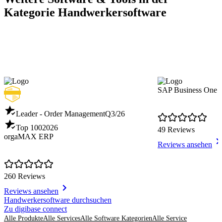
Kategorie Handwerkersoftware
SAP Business One
Leader - Order Management
Q3/26
Top 100
2026
49 Reviews
orgaMAX ERP
Reviews ansehen
260 Reviews
Reviews ansehen
Item
Handwerkersoftware durchsuchen
1
Zu digibase connect
of
Alle Produkte
Alle Services
Alle Software Kategorien
Alle Service