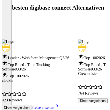
Die besten digibase connect Alternativen
Leader - Workforce Management
Q3/26
Top 100
2026
Top Rated - Time Tracking
Top Rated - Tim
Software
Q3/26
Software
Q3/26
Crewmeister
Top 100
2026
clockin
764 Reviews
423 Reviews
P
Direkt vergleichen
Preise ansehen
Direkt vergleichen