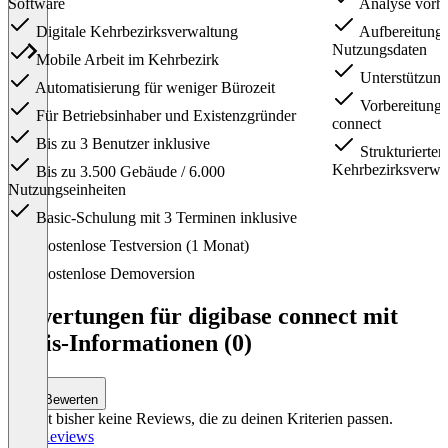
Software
Analyse vorha
Digitale Kehrbezirksverwaltung
Aufbereitung
Nutzungsdaten
Mobile Arbeit im Kehrbezirk
Unterstützung
Automatisierung für weniger Bürozeit
Vorbereitung f
Für Betriebsinhaber und Existenzgründer
connect
Bis zu 3 Benutzer inklusive
Strukturierter
Kehrbezirksverwa
Bis zu 3.500 Gebäude / 6.000
Nutzungseinheiten
Basic-Schulung mit 3 Terminen inklusive
Item
Kostenlose Testversion (1 Monat)
1
of
Kostenlose Demoversion
3
Bewertungen für digibase connect mit
Preis-Informationen (0)
Bewerten
Es gibt bisher keine Reviews, die zu deinen Kriterien passen.
Alle Reviews