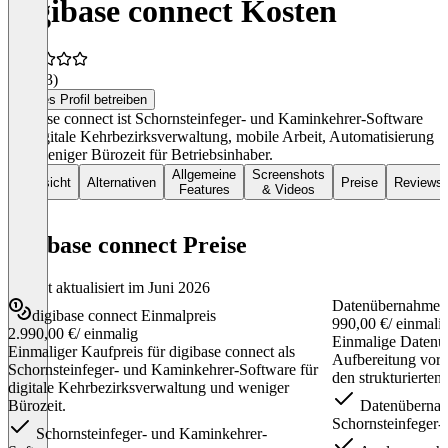
digibase connect Kosten
5,0
(13)
Dieses Profil betreiben
digibase connect ist Schornsteinfeger- und Kaminkehrer-Software
für digitale Kehrbezirksverwaltung, mobile Arbeit, Automatisierung
und weniger Bürozeit für Betriebsinhaber.
Allgemeine
Screenshots
Übersicht
Alternativen
Preise
Reviews
Features
& Videos
digibase connect Preise
Zuletzt aktualisiert im Juni 2026
Datenübernahme 
digibase connect Einmalpreis
990,00 €
/ einmali
2.990,00 €
/ einmalig
Einmalige Datenü
Einmaliger Kaufpreis für digibase connect als
Aufbereitung vorh
Schornsteinfeger- und Kaminkehrer-Software für
den strukturierten 
digitale Kehrbezirksverwaltung und weniger
Bürozeit.
Datenübernah
Schornsteinfeger-
Schornsteinfeger- und Kaminkehrer-