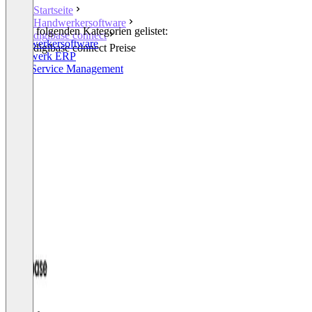
Startseite
Handwerkersoftware
In den folgenden Kategorien gelistet:
digibase connect
Handwerkersoftware
digibase connect Preise
Handwerk ERP
Field Service Management