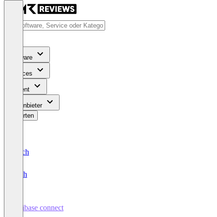
Software
Services
Content
Für Anbieter
Bewerten
Deutsch
English
digibase connect