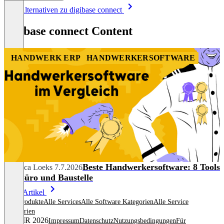
Item
Alle Alternativen zu digibase connect
1
of
digibase connect Content
8
HANDWERK ERP
HANDWERKERSOFTWARE
Beste Handwerkersoftware: 8 Tools
Rebecca Loeks
7.7.2026
für Büro und Baustelle
Mehr Artikel
Alle Produkte
Alle Services
Alle Software Kategorien
Alle Service
Kategorien
© OMR 2026
Impressum
Datenschutz
Nutzungsbedingungen
Für