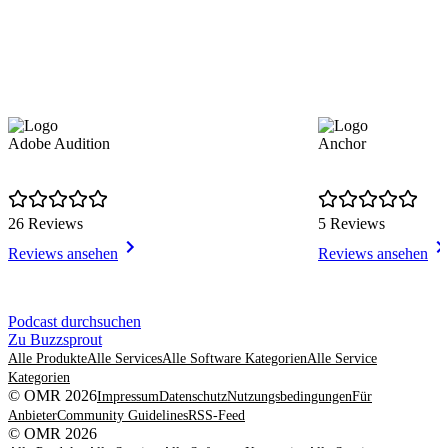
Adobe Audition
Anchor
26 Reviews
5 Reviews
Reviews ansehen
Reviews ansehen
Item
Podcast durchsuchen
1
Zu Buzzsprout
of
Alle Produkte
Alle Services
Alle Software Kategorien
Alle Service
8
Kategorien
© OMR 2026
Impressum
Datenschutz
Nutzungsbedingungen
Für
Anbieter
Community Guidelines
RSS-Feed
© OMR 2026