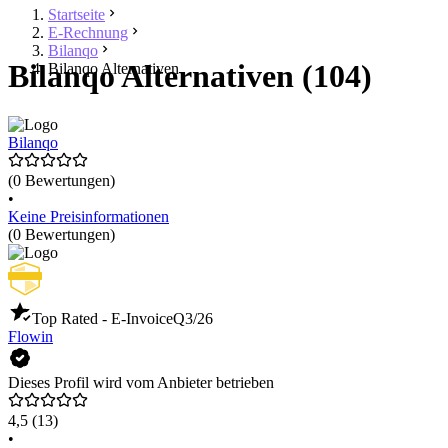
Startseite
E-Rechnung
Bilanqo
Bilanqo Alternativen (104)
Bilanqo Alternativen
Bilanqo
(0 Bewertungen)
•
Keine Preisinformationen
(0 Bewertungen)
Top Rated - E-Invoice
Q3/26
Flowin
Dieses Profil wird vom Anbieter betrieben
4,5
(13)
•