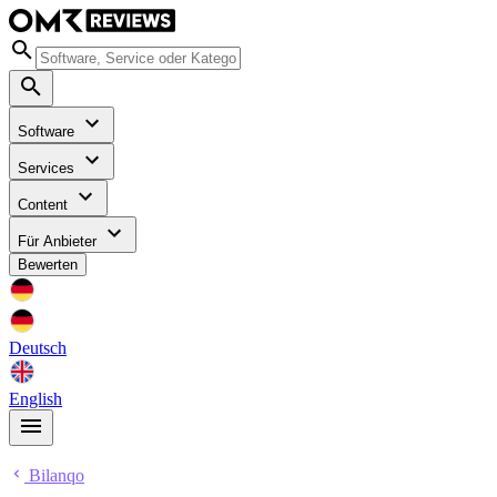
Software
Services
Content
Für Anbieter
Bewerten
Deutsch
English
Bilanqo