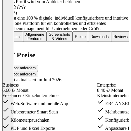
Dieses Profil wird vom Anbieter betrieben
4,7
(15)
N2F ist eine 100 % digitale, individuell konfigurierbare und intuitive
All-in-one Plattform für ein kontrolliertes und effizientes
Ausgabenmanagement für Unternehmen jeder Größe.
Allgemeine
Screenshots
Übersicht
Preise
Downloads
Reviews
Features
& Videos
N2F Preise
Angebot anfordern
Angebot anfordern
Zuletzt aktualisiert im Juni 2026
Business
Enterprise
6,60 €
/ Monat
8,40 €
/ Monat
Freelancer / Einzelunternehmer
Kleinstunternehme
Web-Software und mobile App
ERGÄNZEND
Unbegrenzter Smart Scan
Mehrbenutzer
Kilometerpauschalen
Konfigurierba
PDF und Excel Exporte
Anpassbare F