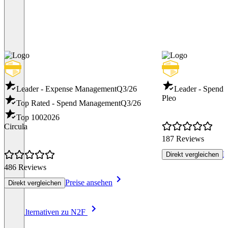
Leader - Expense Management
Q3/26
Leader - Spend
Pleo
Top Rated - Spend Management
Q3/26
Top 100
2026
Circula
187 Reviews
P
Direkt vergleichen
486 Reviews
Preise ansehen
Direkt vergleichen
Item
Alle Alternativen zu N2F
1
of