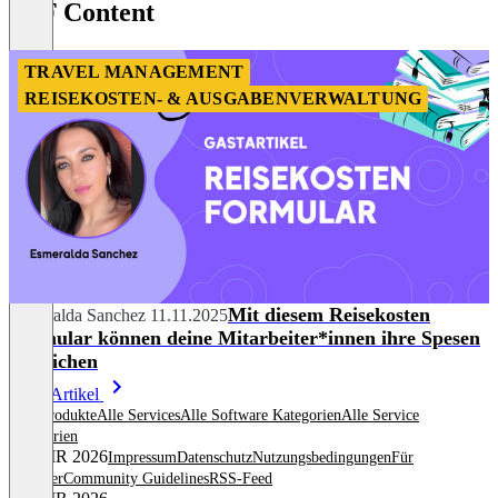
N2F Content
8
TRAVEL MANAGEMENT
REISEKOSTEN- & AUSGABENVERWALTUNG
Mit diesem Reisekosten
Esmeralda Sanchez
11.11.2025
Formular können deine Mitarbeiter*innen ihre Spesen
einreichen
Mehr Artikel
Alle Produkte
Alle Services
Alle Software Kategorien
Alle Service
Kategorien
© OMR 2026
Impressum
Datenschutz
Nutzungsbedingungen
Für
Anbieter
Community Guidelines
RSS-Feed