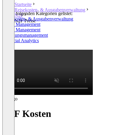
Startseite
Reisekosten- & Ausgabenverwaltung
In den folgenden Kategorien gelistet:
N2F
Reisekosten- & Ausgabenverwaltung
N2F Preise
Spend Management
Travel Management
Rechnungsmanagement
Financial Analytics
+1
N2F Kosten