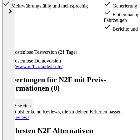
Mehrwährungsfähig und mehrsprachig
Generierung 
Flottenmanag
Fahrzeugen
Berichte und S
Item
Kostenlose Testversion (21 Tage)
1
of
Kostenlose Demoversion
3
https://www.n2f.com/de/tarife/
Bewertungen für N2F mit Preis-
Informationen (0)
Bewerten
Es gibt bisher keine Reviews, die zu deinen Kriterien passen.
Alle Reviews
Die besten N2F Alternativen