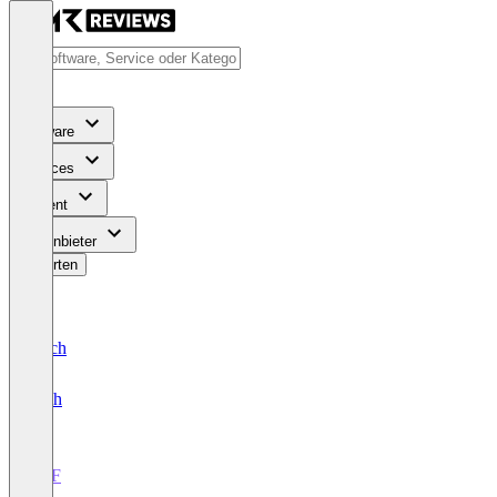
Software
Services
Content
Für Anbieter
Bewerten
Deutsch
English
N2F