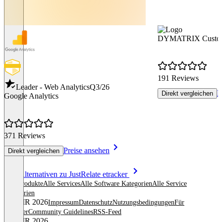
DYMATRIX Custome
191 Reviews
Leader - Web Analytics
Q3/26
P
Direkt vergleichen
Google Analytics
371 Reviews
Preise ansehen
Direkt vergleichen
Item
Alle Alternativen zu JustRelate etracker
1
Alle Produkte
Alle Services
Alle Software Kategorien
Alle Service
of
Kategorien
8
© OMR 2026
Impressum
Datenschutz
Nutzungsbedingungen
Für
Anbieter
Community Guidelines
RSS-Feed
© OMR 2026