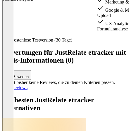
Marketing & 
Google & Mic
Upload
UX Analytics
Formularanalyse
Item
Kostenlose Testversion (30 Tage)
1
of
Bewertungen für JustRelate etracker mit
3
Preis-Informationen (0)
Bewerten
Es gibt bisher keine Reviews, die zu deinen Kriterien passen.
Alle Reviews
Die besten JustRelate etracker
Alternativen