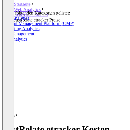
Startseite
Web Analytics
In den folgenden Kategorien gelistet:
JustRelate etracker
Web Analytics
JustRelate etracker Preise
Consent Management Plattform (CMP)
Marketing Analytics
Tag Management
HR Analytics
JustRelate etracker Kosten