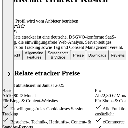
Dieses Profil wird vom Anbieter betrieben
4,4
(97)
JustRelate etracker ist eine deutsche, DSGVO-konforme SaaS-
Lösung, die einwilligungsfreie Web-Analyse, Server-seitiges
Conversion Tracking sowie Tag und Consent Management vereint.
Allgemeine
Screenshots
Übersicht
Preise
Downloads
Reviews
Features
& Videos
JustRelate etracker Preise
Zuletzt aktualisiert im Januar 2025
Basic
Pro
Ab
10,80 €
/ Monat
Ab
22,80 €
/ Mona
Für Blogs & Content-Websites
Für Shops & Conv
Einwilligungsfreies Cookie-loses Session
Alle Funktion
Tracking
zusätzlich:
Besucher-, Technik-, Herkunfts-, Content- &
eCommerce R
Standort-Reports