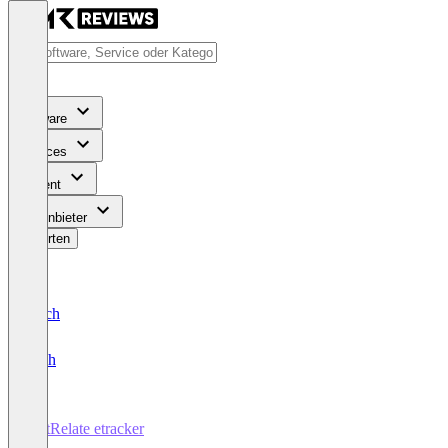
Software
Services
Content
Für Anbieter
Bewerten
Deutsch
English
JustRelate etracker