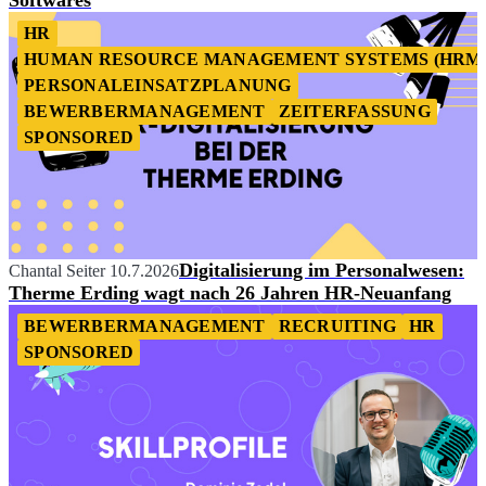
HR
HUMAN RESOURCE MANAGEMENT SYSTEMS (HRM
PERSONALEINSATZPLANUNG
BEWERBERMANAGEMENT
ZEITERFASSUNG
SPONSORED
Digitalisierung im Personalwesen:
Chantal Seiter
10.7.2026
Therme Erding wagt nach 26 Jahren HR-Neuanfang
BEWERBERMANAGEMENT
RECRUITING
HR
SPONSORED