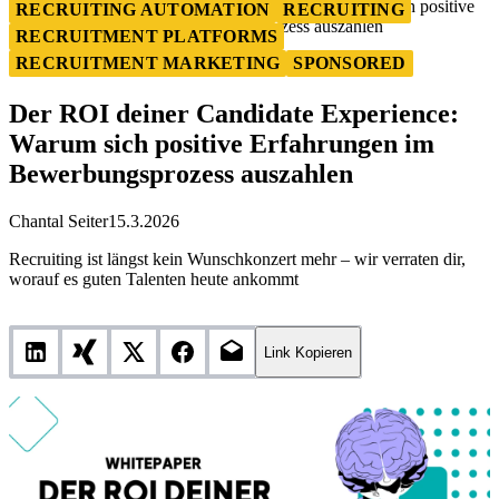
Der ROI deiner Candidate Experience: Warum sich positive
RECRUITING AUTOMATION
RECRUITING
Erfahrungen im Bewerbungsprozess auszahlen
RECRUITMENT PLATFORMS
RECRUITMENT MARKETING
SPONSORED
Der ROI deiner Candidate Experience:
Warum sich positive Erfahrungen im
Bewerbungsprozess auszahlen
Chantal Seiter
15.3.2026
Recruiting ist längst kein Wunschkonzert mehr – wir verraten dir,
worauf es guten Talenten heute ankommt
Link Kopieren