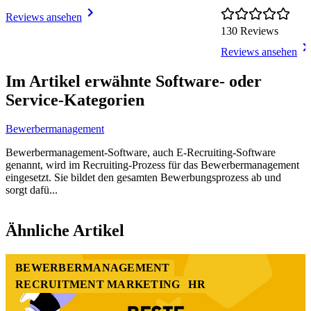
Reviews ansehen
130 Reviews
Reviews ansehen
Item
1
Im Artikel erwähnte Software- oder
of
Service-Kategorien
4
Bewerbermanagement
Bewerbermanagement-Software, auch E-Recruiting-Software
genannt, wird im Recruiting-Prozess für das Bewerbermanagement
eingesetzt. Sie bildet den gesamten Bewerbungsprozess ab und
sorgt dafü...
Item
1
Ähnliche Artikel
of
5
BEWERBERMANAGEMENT
RECRUITMENT MARKETING
HR