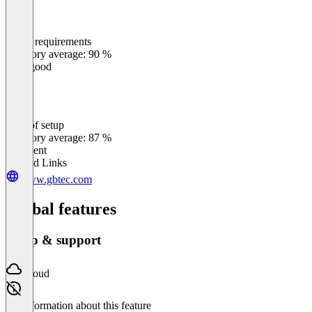
Meets requirements
0
%
Category average: 90 %
Very good
Ease of setup
0
%
Category average: 87 %
Excellent
Related Links
www.gbtec.com
Global features
Setup & support
Cloud
No information about this feature