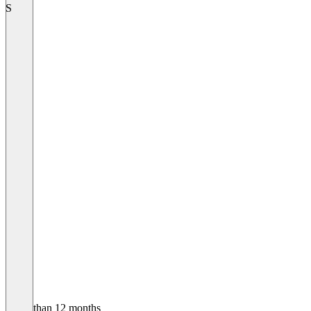
S
Older than 12 months