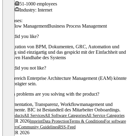
51-1000 employees
Industry: Internet
Use cases:
Workflow Management
Business Process Management
What did you like?
- Integration von BPM, Dokumenten, GRC, Automation und
Mining sind einzigartig und das gespickt mit der Einfachheit und
intuitiven Handhabe des Systems
What did you not like?
Der Bereich Enterprise Architecture Management (EAM) könnte
ausgeprägter sein.
Which problems are you solving with the product?
Dokumentation, Transparenz, Workflowmanagement und
Dokumente. BIC ist Bestandteil des Mitarbeiter Onboardings.
All products
All Services
All Software Categories
All Service Categories
© OMR 2026
Imprint
Data Protection
Terms & Conditions
For software
providers
Community Guidelines
RSS-Feed
© OMR 2026