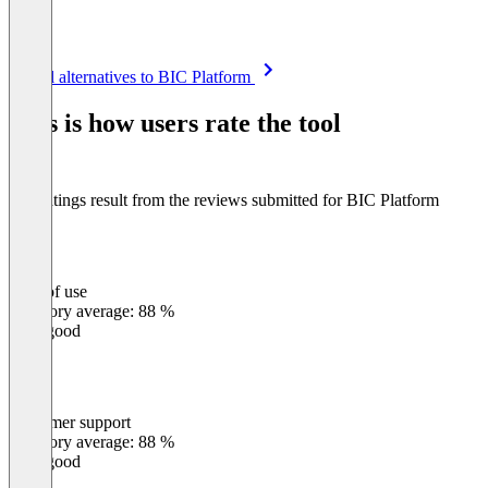
Item
See all alternatives to BIC Platform
1
of
This is how users rate the tool
8
The ratings result from the reviews submitted for BIC Platform
Ease of use
0
%
Category average: 88 %
Very good
Customer support
0
%
Category average: 88 %
Very good