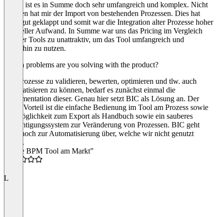
steckt, ist es in Summe doch sehr umfangreich und komplex. Nicht
gefallen hat mir der Import von bestehenden Prozessen. Dies hat
nicht gut geklappt und somit war die Integration alter Prozesse hoher
manueller Aufwand. In Summe war uns das Pricing im Vergleich
anderer Tools zu unattraktiv, um das Tool umfangreich und
weiterhin zu nutzen.
Which problems are you solving with the product?
Um Prozesse zu validieren, bewerten, optimieren und tlw. auch
automatisieren zu können, bedarf es zunächst einmal die
Dokumentation dieser. Genau hier setzt BIC als Lösung an. Der
große Vorteil ist die einfache Bedienung im Tool am Prozess sowie
die Möglichkeit zum Export als Handbuch sowie ein sauberes
Berechtigungssystem zur Veränderung von Prozessen. BIC geht
dann noch zur Automatisierung über, welche wir nicht genutzt
haben.
“Beste BPM Tool am Markt”
5.0
L