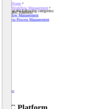
Home
Workflow Management
Listed in the following categories:
BIC Platform
Workflow Management
Business Process Management
BIC Platform