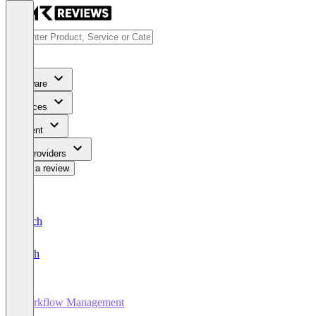
Software
Services
Content
For Providers
Write a review
Deutsch
English
Workflow Management