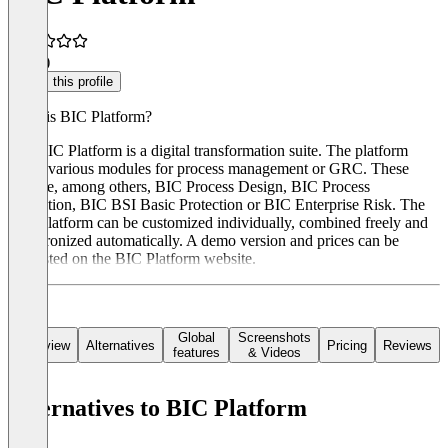
4.0
(2)
Claim this profile
What is BIC Platform?
The BIC Platform is a digital transformation suite. The platform
offers various modules for process management or GRC. These
include, among others, BIC Process Design, BIC Process
Execution, BIC BSI Basic Protection or BIC Enterprise Risk. The
BIC Platform can be customized individually, combined freely and
synchronized automatically. A demo version and prices can be
requested on the BIC Platform website.
Global
Screenshots
Overview
Alternatives
Pricing
Reviews
features
& Videos
Alternatives to BIC Platform