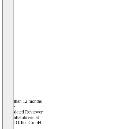
Older than 12 months
Leonie
Validated Reviewer
Geschäftsführerin
at
Virtual Office GmbH