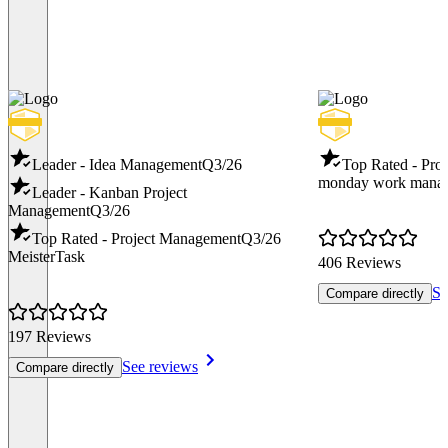
Leader - Idea Management
Q3/26
Top Rated - Pro
monday work mana
Leader - Kanban Project
Management
Q3/26
Top Rated - Project Management
Q3/26
MeisterTask
406 Reviews
Se
Compare directly
197 Reviews
See reviews
Compare directly