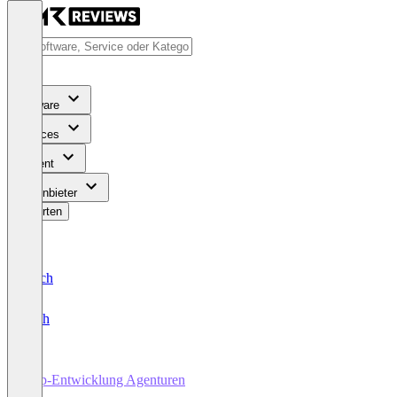
Software
Services
Content
Für Anbieter
Bewerten
Deutsch
English
App-Entwicklung Agenturen