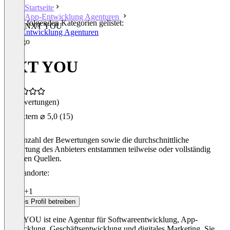
Startseite
App-Entwicklung Agenturen
In den folgenden Kategorien gelistet:
NXT YOU
App-Entwicklung Agenturen
NXT YOU
(0 Bewertungen)
Extern
⌀ 5,0
(15)
Die Anzahl der Bewertungen sowie die durchschnittliche
Bewertung des Anbieters entstammen teilweise oder vollständig
externen Quellen.
Standorte:
Berlin
Berlin
+1
Dieses Profil betreiben
NXT YOU ist eine Agentur für Softwareentwicklung, App-
Entwicklung, Geschäftsentwicklung und digitales Marketing. Sie