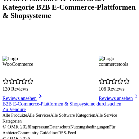
Kategorie B2B E-Commerce-Plattformen
& Shopsysteme
WooCommerce
commercetools
130 Reviews
106 Reviews
Reviews ansehen
Reviews ansehen
Item
B2B E-Commerce-Plattformen & Shopsysteme durchsuchen
1
Zu Vendure
of
Alle Produkte
Alle Services
Alle Software Kategorien
Alle Service
8
Kategorien
© OMR 2026
Impressum
Datenschutz
Nutzungsbedingungen
Für
Anbieter
Community Guidelines
RSS-Feed
© OMR 2026