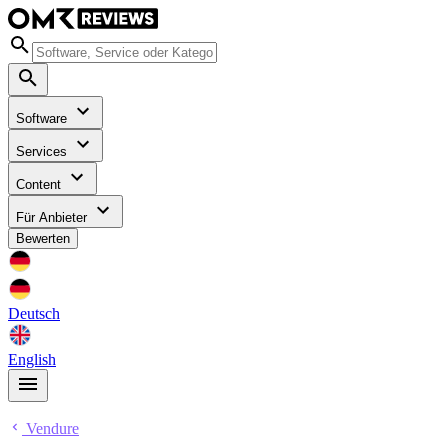
Software
Services
Content
Für Anbieter
Bewerten
Deutsch
English
Vendure