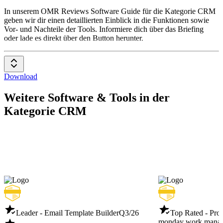
CRM
In unserem OMR Reviews Software Guide für die Kategorie CRM
geben wir dir einen detaillierten Einblick in die Funktionen sowie
Vor- und Nachteile der Tools. Informiere dich über das Briefing
oder lade es direkt über den Button herunter.
Download
Weitere Software & Tools in der
Kategorie CRM
Leader - Email Template Builder
Q3/26
Top Rated - Pro
monday work mana