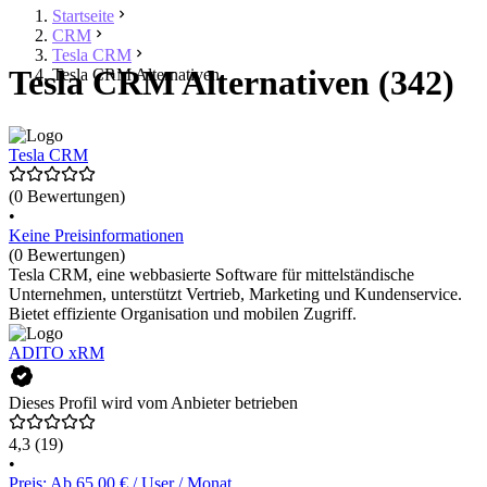
Startseite
CRM
Tesla CRM
Tesla CRM Alternativen (342)
Tesla CRM Alternativen
Tesla CRM
(0 Bewertungen)
•
Keine Preisinformationen
(0 Bewertungen)
Tesla CRM, eine webbasierte Software für mittelständische
Unternehmen, unterstützt Vertrieb, Marketing und Kundenservice.
Bietet effiziente Organisation und mobilen Zugriff.
ADITO xRM
Dieses Profil wird vom Anbieter betrieben
4,3
(19)
•
Preis: Ab 65,00 € / User / Monat