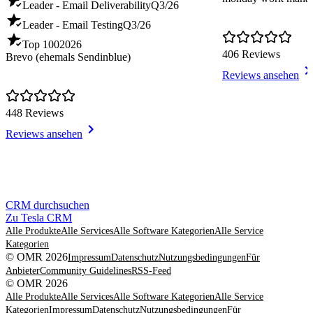
Leader - Email Deliverability
Q3/26
Leader - Email Testing
Q3/26
Top 100
2026
406 Reviews
Brevo (ehemals Sendinblue)
Reviews ansehen
448 Reviews
Reviews ansehen
Item
CRM durchsuchen
1
Zu Tesla CRM
of
Alle Produkte
Alle Services
Alle Software Kategorien
Alle Service
8
Kategorien
© OMR 2026
Impressum
Datenschutz
Nutzungsbedingungen
Für
Anbieter
Community Guidelines
RSS-Feed
© OMR 2026
Alle Produkte
Alle Services
Alle Software Kategorien
Alle Service
Kategorien
Impressum
Datenschutz
Nutzungsbedingungen
Für