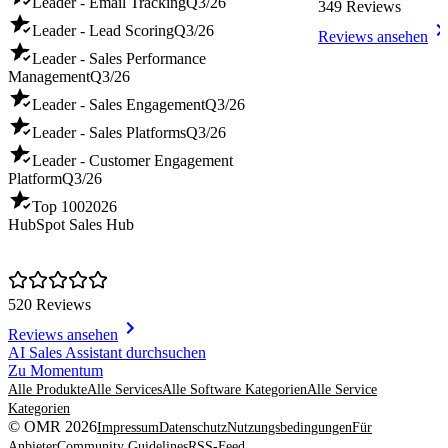
Leader - Email Tracking
Q3/26
349 Reviews
Leader - Lead Scoring
Q3/26
Reviews ansehen
Leader - Sales Performance
Management
Q3/26
Leader - Sales Engagement
Q3/26
Leader - Sales Platforms
Q3/26
Leader - Customer Engagement
Platform
Q3/26
Top 100
2026
HubSpot Sales Hub
520 Reviews
Reviews ansehen
Item
AI Sales Assistant durchsuchen
1
Zu Momentum
of
Alle Produkte
Alle Services
Alle Software Kategorien
Alle Service
8
Kategorien
© OMR 2026
Impressum
Datenschutz
Nutzungsbedingungen
Für
Anbieter
Community Guidelines
RSS-Feed