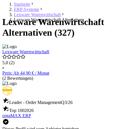
Startseite
ERP-Systeme
Lexware Warenwirtschaft
Lexware Warenwirtschaft
Lexware Warenwirtschaft Alternativen
Alternativen (327)
Lexware Warenwirtschaft
5,0
(2)
•
Preis: Ab 44,90 € / Monat
(2 Bewertungen)
Leader - Order Management
Q3/26
Top 100
2026
orgaMAX ERP
Dieses Profil wird vom Anbieter betrieben