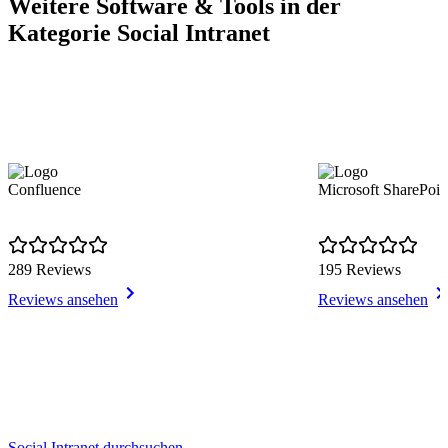
Weitere Software & Tools in der
Kategorie Social Intranet
Confluence
Microsoft SharePoin
289 Reviews
195 Reviews
Reviews ansehen
Reviews ansehen
Item
Social Intranet durchsuchen