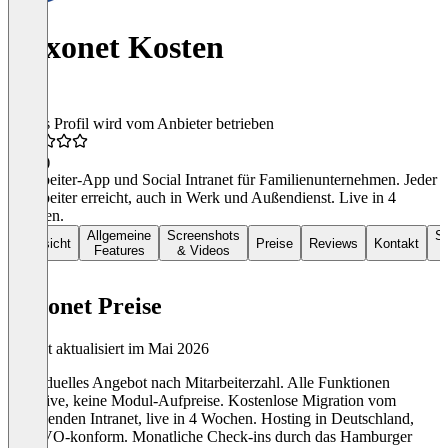
Loxonet Kosten
Dieses Profil wird vom Anbieter betrieben
4,9
(9)
Mitarbeiter-App und Social Intranet für Familienunternehmen. Jeder
Mitarbeiter erreicht, auch in Werk und Außendienst. Live in 4
Wochen.
Allgemeine
Screenshots
So
Übersicht
Preise
Reviews
Kontakt
Features
& Videos
Loxonet Preise
Zuletzt aktualisiert im Mai 2026
Individuelles Angebot nach Mitarbeiterzahl. Alle Funktionen
inklusive, keine Modul-Aufpreise. Kostenlose Migration vom
bestehenden Intranet, live in 4 Wochen. Hosting in Deutschland,
DSGVO-konform. Monatliche Check-ins durch das Hamburger