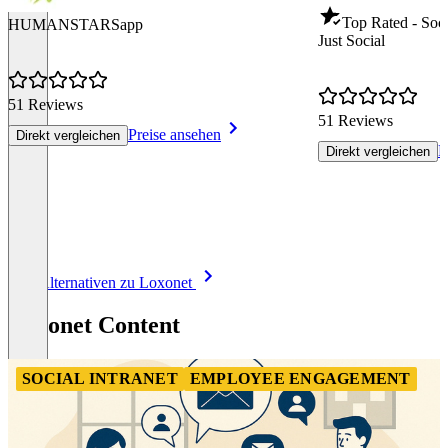
Top Rated - Soci
HUMANSTARSapp
Just Social
51 Reviews
51 Reviews
Preise ansehen
Direkt vergleichen
P
Direkt vergleichen
Item
Alle Alternativen zu Loxonet
1
of
Loxonet Content
8
SOCIAL INTRANET
EMPLOYEE ENGAGEMENT