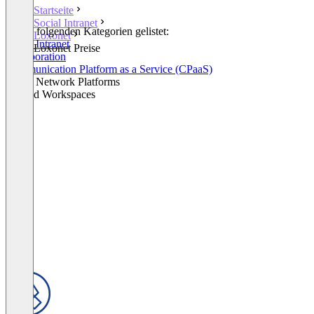
Startseite
Social Intranet
In den folgenden Kategorien gelistet:
Loxonet
Social Intranet
Loxonet Preise
Collaboration
Communication Platform as a Service (CPaaS)
Social Network Platforms
Unified Workspaces