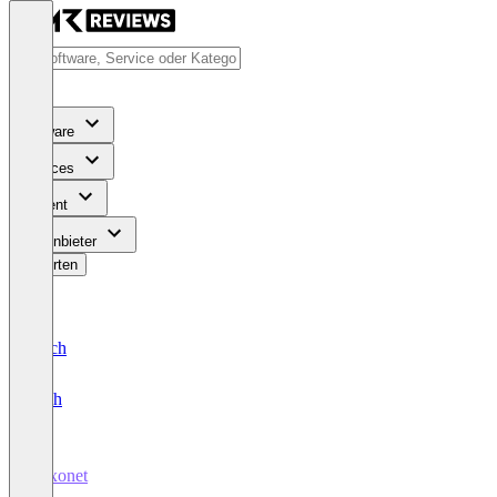
Software
Services
Content
Für Anbieter
Bewerten
Deutsch
English
Loxonet