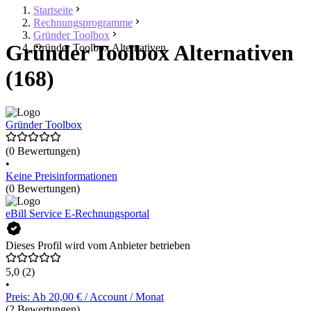
Startseite
Rechnungsprogramme
Gründer Toolbox
Gründer Toolbox Alternativen
Gründer Toolbox Alternativen
(168)
Gründer Toolbox
(0 Bewertungen)
•
Keine Preisinformationen
(0 Bewertungen)
eBill Service E-Rechnungsportal
Dieses Profil wird vom Anbieter betrieben
5,0
(2)
•
Preis: Ab 20,00 € / Account / Monat
(2 Bewertungen)